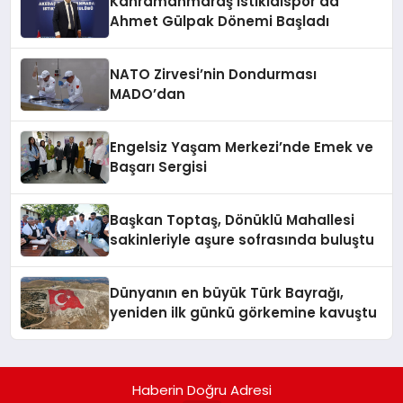
Kahramanmaraş İstiklalspor’da
Ahmet Gülpak Dönemi Başladı
NATO Zirvesi’nin Dondurması
MADO’dan
Engelsiz Yaşam Merkezi’nde Emek ve
Başarı Sergisi
Başkan Toptaş, Dönüklü Mahallesi
sakinleriyle aşure sofrasında buluştu
Dünyanın en büyük Türk Bayrağı,
yeniden ilk günkü görkemine kavuştu
Haberin Doğru Adresi