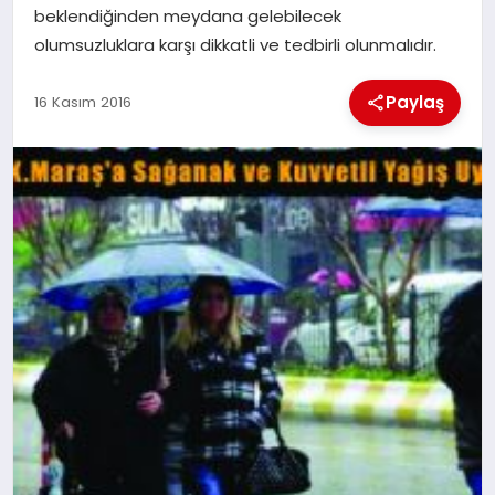
beklendiğinden meydana gelebilecek
olumsuzluklara karşı dikkatli ve tedbirli olunmalıdır.
İLÇE HABERLERI
Paylaş
16 Kasım 2016
DÜNYA
İLETIŞIM
YAZARLAR
KÜNYE