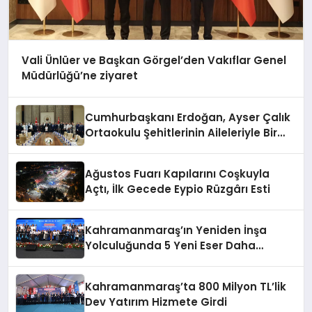
Vali Ünlüer ve Başkan Görgel’den Vakıflar Genel
Müdürlüğü’ne ziyaret
Cumhurbaşkanı Erdoğan, Ayser Çalık
Ortaokulu Şehitlerinin Aileleriyle Bir
Araya Geldi
Ağustos Fuarı Kapılarını Coşkuyla
Açtı, İlk Gecede Eypio Rüzgârı Esti
Kahramanmaraş’ın Yeniden İnşa
Yolculuğunda 5 Yeni Eser Daha
Hizmete Açıldı
Kahramanmaraş’ta 800 Milyon TL’lik
Dev Yatırım Hizmete Girdi