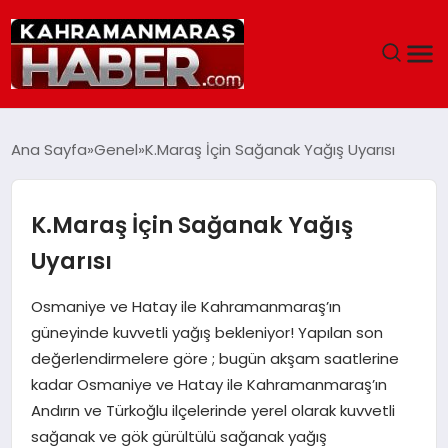
ANASAYFA
Ana Sayfa
Genel
K.Maraş İçin Sağanak Yağış Uyarısı
SIYASET
K.Maraş İçin Sağanak Yağış
EĞITIM
Uyarısı
EKONOMI
Osmaniye ve Hatay ile Kahramanmaraş’ın
güneyinde kuvvetli yağış bekleniyor! Yapılan son
SAĞLIK
değerlendirmelere göre ; bugün akşam saatlerine
kadar Osmaniye ve Hatay ile Kahramanmaraş’ın
GENEL
Andırın ve Türkoğlu ilçelerinde yerel olarak kuvvetli
sağanak ve gök gürültülü sağanak yağış
SPOR