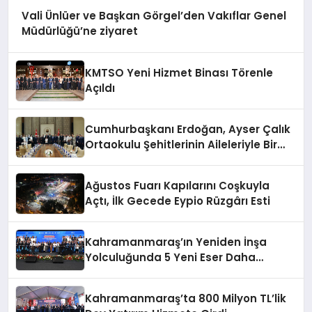
Vali Ünlüer ve Başkan Görgel’den Vakıflar Genel
Müdürlüğü’ne ziyaret
KMTSO Yeni Hizmet Binası Törenle
Açıldı
Cumhurbaşkanı Erdoğan, Ayser Çalık
Ortaokulu Şehitlerinin Aileleriyle Bir
Araya Geldi
Ağustos Fuarı Kapılarını Coşkuyla
Açtı, İlk Gecede Eypio Rüzgârı Esti
Kahramanmaraş’ın Yeniden İnşa
Yolculuğunda 5 Yeni Eser Daha
Hizmete Açıldı
Kahramanmaraş’ta 800 Milyon TL’lik