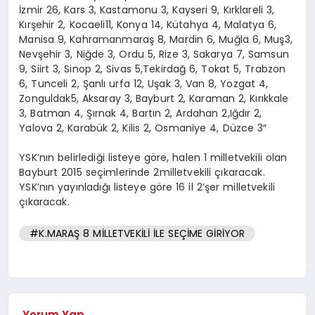
İzmir 26, Kars 3, Kastamonu 3, Kayseri 9, Kırklareli 3,
Kırşehir 2, Kocaeli11, Konya 14, Kütahya 4, Malatya 6,
Manisa 9, Kahramanmaraş 8, Mardin 6, Muğla 6, Muş3,
Nevşehir 3, Niğde 3, Ordu 5, Rize 3, Sakarya 7, Samsun
9, Siirt 3, Sinop 2, Sivas 5,Tekirdağ 6, Tokat 5, Trabzon
6, Tunceli 2, Şanlı urfa 12, Uşak 3, Van 8, Yozgat 4,
Zonguldak5, Aksaray 3, Bayburt 2, Karaman 2, Kırıkkale
3, Batman 4, Şırnak 4, Bartın 2, Ardahan 2,Iğdır 2,
Yalova 2, Karabük 2, Kilis 2, Osmaniye 4, Düzce 3″
YSK’nın belirlediği listeye göre, halen 1 milletvekili olan
Bayburt 2015 seçimlerinde 2milletvekili çıkaracak.
YSK’nın yayınladığı listeye göre 16 il 2’şer milletvekili
çıkaracak.
#K.MARAŞ 8 MİLLETVEKİLİ İLE SEÇİME GİRİYOR
Yorum Yap