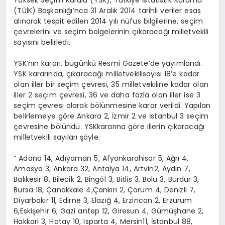
Yüksek Seçim Kurulu (YSK), Türkiye İstatistik Kurumu
(TÜİK) Başkanlığı’nca 31 Aralık 2014 tarihli veriler esas
alınarak tespit edilen 2014 yılı nüfus bilgilerine, seçim
çevrelerini ve seçim bölgelerinin çıkaracağı milletvekili
sayısını belirledi.
YSK’nın kararı, bugünkü Resmi Gazete’de yayımlandı.
YSK kararında, çıkaracağı milletvekilisayısı 18’e kadar
olan iller bir seçim çevresi, 35 milletvekiline kadar olan
iller 2 seçim çevresi, 36 ve daha fazla olan iller ise 3
seçim çevresi olarak bölünmesine karar verildi. Yapılan
belirlemeye göre Ankara 2, İzmir 2 ve İstanbul 3 seçim
çevresine bölündü. YSKkararına göre illerin çıkaracağı
milletvekili sayıları şöyle:
” Adana 14, Adıyaman 5, Afyonkarahisar 5, Ağrı 4,
Amasya 3, Ankara 32, Antalya 14, Artvin2, Aydın 7,
Balıkesir 8, Bilecik 2, Bingöl 3, Bitlis 3, Bolu 3, Burdur 3,
Bursa 18, Çanakkale 4,Çankırı 2, Çorum 4, Denizli 7,
Diyarbakır 11, Edirne 3, Elazığ 4, Erzincan 2, Erzurum
6,Eskişehir 6, Gazi antep 12, Giresun 4, Gümüşhane 2,
Hakkari 3, Hatay 10, Isparta 4, Mersin11, İstanbul 88,