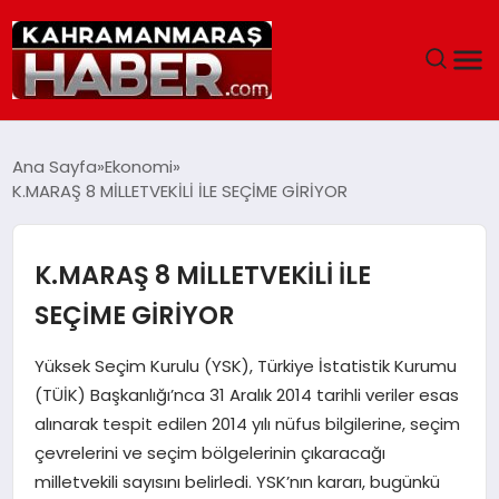
ANASAYFA
Ana Sayfa
Ekonomi
K.MARAŞ 8 MİLLETVEKİLİ İLE SEÇİME GİRİYOR
SIYASET
EĞITIM
K.MARAŞ 8 MİLLETVEKİLİ İLE
SEÇİME GİRİYOR
EKONOMI
Yüksek Seçim Kurulu (YSK), Türkiye İstatistik Kurumu
SAĞLIK
(TÜİK) Başkanlığı’nca 31 Aralık 2014 tarihli veriler esas
alınarak tespit edilen 2014 yılı nüfus bilgilerine, seçim
GENEL
çevrelerini ve seçim bölgelerinin çıkaracağı
milletvekili sayısını belirledi. YSK’nın kararı, bugünkü
SPOR