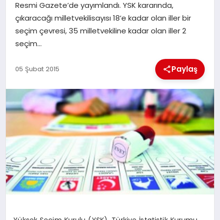
Resmi Gazete’de yayımlandı. YSK kararında,
çıkaracağı milletvekilisayısı 18’e kadar olan iller bir
İLÇE HABERLERI
seçim çevresi, 35 milletvekiline kadar olan iller 2
seçim…
DÜNYA
Paylaş
05 Şubat 2015
İLETIŞIM
YAZARLAR
KÜNYE