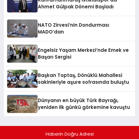
Ahmet Gülpak Dönemi Başladı
NATO Zirvesi’nin Dondurması
MADO’dan
Engelsiz Yaşam Merkezi’nde Emek ve
Başarı Sergisi
Başkan Toptaş, Dönüklü Mahallesi
sakinleriyle aşure sofrasında buluştu
Dünyanın en büyük Türk Bayrağı,
yeniden ilk günkü görkemine kavuştu
Haberin Doğru Adresi