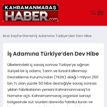
ANASAYFA
Ana Sayfa
Genel
İş Adamına Türkiye’den Dev Hibe
SIYASET
İş Adamına Türkiye’den Dev Hibe
EĞITIM
Ülkelerindeki iç savaş sonrası Türkiye’ye sığınan
EKONOMI
Suriyeli bir iş adamı, Tarım ve Kırsal Kalkınmayı
Destekleme Kurumu’ndan (TKDK) aldığı 1 milyon 250
SAĞLIK
bin TL olan yüzde 50 hibe desteğiyle savaş sonrası
yıkılan fabrikalarının yenisini Kahramanmaraş’ta
GENEL
hizmete açtı. Kahramanmaraş organize sanayi
bölgesinde süt ürünleri alanında fabrika kuran ve
SPOR