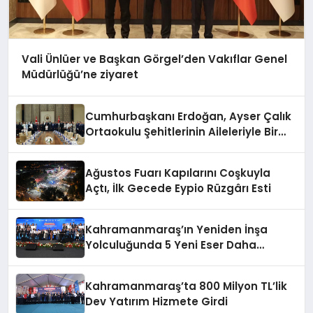
Vali Ünlüer ve Başkan Görgel’den Vakıflar Genel
Müdürlüğü’ne ziyaret
Cumhurbaşkanı Erdoğan, Ayser Çalık
Ortaokulu Şehitlerinin Aileleriyle Bir
Araya Geldi
Ağustos Fuarı Kapılarını Coşkuyla
Açtı, İlk Gecede Eypio Rüzgârı Esti
Kahramanmaraş’ın Yeniden İnşa
Yolculuğunda 5 Yeni Eser Daha
Hizmete Açıldı
Kahramanmaraş’ta 800 Milyon TL’lik
Dev Yatırım Hizmete Girdi