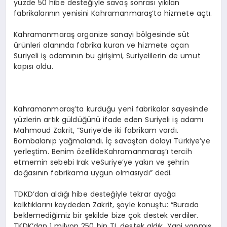
yüzde 50 hibe desteğiyle savaş sonrası yıkılan
fabrikalarının yenisini Kahramanmaraş’ta hizmete açtı.
Kahramanmaraş organize sanayi bölgesinde süt
ürünleri alanında fabrika kuran ve hizmete açan
Suriyeli iş adamının bu girişimi, Suriyelilerin de umut
kapısı oldu.
Kahramanmaraş’ta kurduğu yeni fabrikalar sayesinde
yüzlerin artık güldüğünü ifade eden Suriyeli iş adamı
Mahmoud Zakrit, “Suriye’de iki fabrikam vardı.
Bombalanıp yağmalandı. İç savaştan dolayı Türkiye’ye
yerleştim. Benim özellikleKahramanmaraş’ı tercih
etmemin sebebi Irak veSuriye’ye yakın ve şehrin
doğasının fabrikama uygun olmasıydı” dedi.
TDKD’dan aldığı hibe desteğiyle tekrar ayağa
kalktıklarını kaydeden Zakrit, şöyle konuştu: “Burada
beklemediğimiz bir şekilde bize çok destek verdiler.
TKDK’dan 1 milyon 250 bin TL destek aldık. Yani yapmış