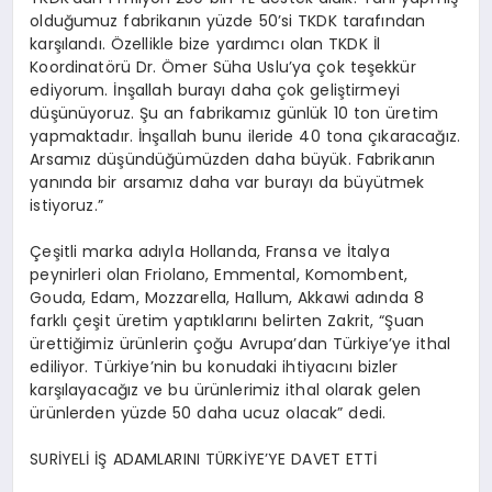
olduğumuz fabrikanın yüzde 50’si TKDK tarafından
karşılandı. Özellikle bize yardımcı olan TKDK İl
Koordinatörü Dr. Ömer Süha Uslu’ya çok teşekkür
ediyorum. İnşallah burayı daha çok geliştirmeyi
düşünüyoruz. Şu an fabrikamız günlük 10 ton üretim
yapmaktadır. İnşallah bunu ileride 40 tona çıkaracağız.
Arsamız düşündüğümüzden daha büyük. Fabrikanın
yanında bir arsamız daha var burayı da büyütmek
istiyoruz.”
Çeşitli marka adıyla Hollanda, Fransa ve İtalya
peynirleri olan Friolano, Emmental, Komombent,
Gouda, Edam, Mozzarella, Hallum, Akkawi adında 8
farklı çeşit üretim yaptıklarını belirten Zakrit, “Şuan
ürettiğimiz ürünlerin çoğu Avrupa’dan Türkiye’ye ithal
ediliyor. Türkiye’nin bu konudaki ihtiyacını bizler
karşılayacağız ve bu ürünlerimiz ithal olarak gelen
ürünlerden yüzde 50 daha ucuz olacak” dedi.
SURİYELİ İŞ ADAMLARINI TÜRKİYE’YE DAVET ETTİ