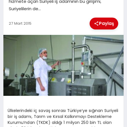
hizmete açan Suriyeli iş adamının bu girişimi,
Suriyelilerin de…
İLÇE HABERLERI
Paylaş
27 Mart 2015
DÜNYA
İLETIŞIM
YAZARLAR
KÜNYE
Ülkelerindeki iç savaş sonrası Türkiye’ye sığınan Suriyeli
bir iş adamı, Tarım ve Kırsal Kalkınmayı Destekleme
Kurumu’ndan (TKDK) aldığı 1 milyon 250 bin TL olan