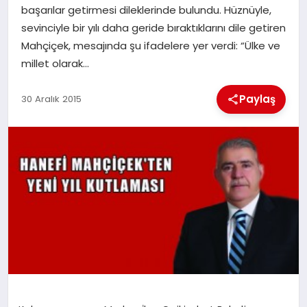
başarılar getirmesi dileklerinde bulundu. Hüznüyle,
sevinciyle bir yılı daha geride bıraktıklarını dile getiren
İLÇE HABERLERI
Mahçiçek, mesajında şu ifadelere yer verdi: “Ülke ve
millet olarak…
DÜNYA
Paylaş
30 Aralık 2015
İLETIŞIM
YAZARLAR
KÜNYE