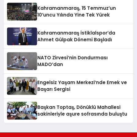
Kahramanmaraş, 15 Temmuz’un
10’uncu Yılında Yine Tek Yürek
Kahramanmaraş İstiklalspor’da
Ahmet Gülpak Dönemi Başladı
NATO Zirvesi’nin Dondurması
MADO’dan
Engelsiz Yaşam Merkezi’nde Emek ve
Başarı Sergisi
Başkan Toptaş, Dönüklü Mahallesi
sakinleriyle aşure sofrasında buluştu