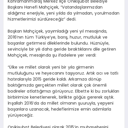
Kahramanmaraş Merkez İlçe Onikişubat Belediye
Başkanı Hanefi Mahçiçek, “Vatandaşlarımızdan
aldığımız enerjiyle, yeni yılda da yılmadan, yorulmadan
hizmetlerimizi sürdüreceğiz” dedi.
Başkan Mahçiçek, yayımladığı yeni yıl mesajında,
2016’nın tüm Türkiye’ye, barış, huzur, mutluluk ve
başarılar getirmesi dileklerinde bulundu. Hüznüyle,
sevinciyle bir yılı daha geride bıraktıklarını dile getiren
Mahçiçek, mesajında şu ifadelere yer verdi:
“Ülke ve millet olarak yeni bir yıla girmenin
mutluluğunu ve heyecanını taşıyoruz. Artık acı ve tatlı
hatıralarıyla 2015 geride kaldı. Arkamıza dönüp
baktığımızda gerçekten millet olarak çok önemli
badireler atlattığımızı görüyoruz. Elbette ki bu zorlukları
birbirimize kenetlenerek, birlikte göğüs gererek aştık.
İnşallah 2016’da da millet olmanın şuuruyla, yepyeni
başarılara uzanacak, hedeflerimize emin adımlarla
yürüyeceğiz.
Onikişubat Belediyesi olarak 2015’in muhasebesini