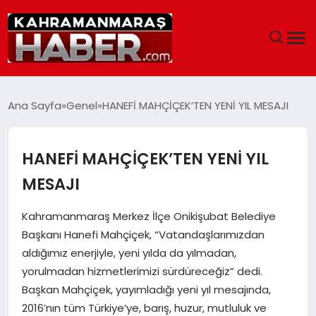
ANASAYFA
Ana Sayfa
Genel
HANEFİ MAHÇİÇEK’TEN YENİ YIL MESAJI
SIYASET
HANEFİ MAHÇİÇEK’TEN YENİ YIL
EĞITIM
MESAJI
EKONOMI
Kahramanmaraş Merkez İlçe Onikişubat Belediye
Başkanı Hanefi Mahçiçek, “Vatandaşlarımızdan
SAĞLIK
aldığımız enerjiyle, yeni yılda da yılmadan,
yorulmadan hizmetlerimizi sürdüreceğiz” dedi.
GENEL
Başkan Mahçiçek, yayımladığı yeni yıl mesajında,
2016’nın tüm Türkiye’ye, barış, huzur, mutluluk ve
SPOR