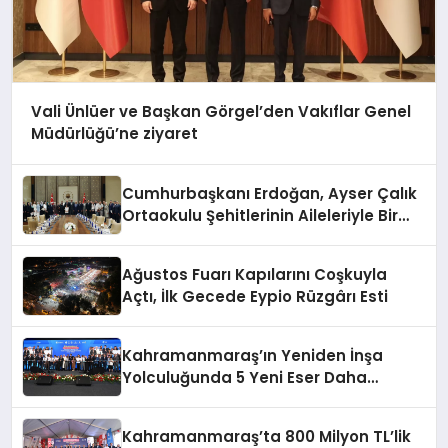
Vali Ünlüer ve Başkan Görgel’den Vakıflar Genel
Müdürlüğü’ne ziyaret
Cumhurbaşkanı Erdoğan, Ayser Çalık
Ortaokulu Şehitlerinin Aileleriyle Bir
Araya Geldi
Ağustos Fuarı Kapılarını Coşkuyla
Açtı, İlk Gecede Eypio Rüzgârı Esti
Kahramanmaraş’ın Yeniden İnşa
Yolculuğunda 5 Yeni Eser Daha
Hizmete Açıldı
Kahramanmaraş’ta 800 Milyon TL’lik