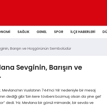
ONOMI
SAĞLIK
GENEL
SPOR
İLÇE HABERLERI
D
ginin, Barışın ve Hoşgörünün Sembolüdür
ana Sevginin, Barışın ve
r
 Mevlana’nın Vuslatının 744’nci Yılı’ nedeniyle bir mesaj
ın dediği gibi ‘bin kere tövbeni bozmuş olsan da yine gel’
 dedi. ‘Hz. Mevlana bir gönül mimarıdır, bir sevda ve