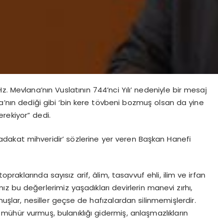
. Mevlana’nın Vuslatının 744’nci Yılı’ nedeniyle bir mesaj
’nın dediği gibi ‘bin kere tövbeni bozmuş olsan da yine
rekiyor” dedi.
sadakat mihveridir’ sözlerine yer veren Başkan Hanefi
raklarında sayısız arif, âlim, tasavvuf ehli, ilim ve irfan
 bu değerlerimiz yaşadıkları devirlerin manevi zırhı,
muşlar, nesiller geçse de hafızalardan silinmemişlerdir.
 mühür vurmuş, bulanıklığı gidermiş, anlaşmazlıkların