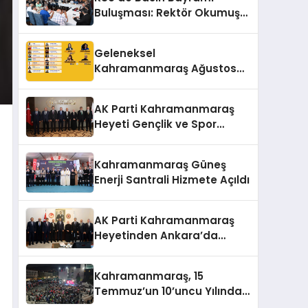
Buluşması: Rektör Okumuş
Üniversitenin Hedeflerini
Anlattı
Geleneksel
Kahramanmaraş Ağustos
Fuarı’na Yıldız Yağmuru
AK Parti Kahramanmaraş
Heyeti Gençlik ve Spor
Bakanı Bak ile Bir Araya
Geldi
Kahramanmaraş Güneş
Enerji Santrali Hizmete Açıldı
AK Parti Kahramanmaraş
Heyetinden Ankara’da
Önemli Temaslar
Kahramanmaraş, 15
Temmuz’un 10’uncu Yılında
Yine Tek Yürek