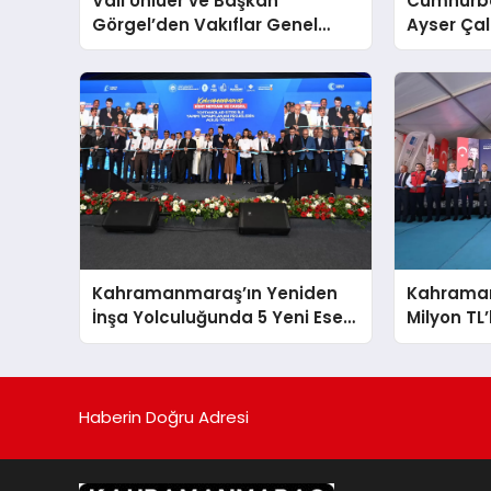
Vali Ünlüer ve Başkan
Cumhurba
Görgel’den Vakıflar Genel
Ayser Çal
Müdürlüğü’ne ziyaret
Şehitlerini
Araya Ge
Kahramanmaraş’ın Yeniden
Kahrama
İnşa Yolculuğunda 5 Yeni Eser
Milyon TL’
Daha Hizmete Açıldı
Hizmete G
Haberin Doğru Adresi