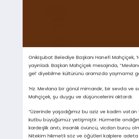
Onikişubat Belediye Başkanı Hanefi Mahçiçek, ’Hz
yayınladı. Başkan Mahçiçek mesajında, “Mevlana
gel’ diyebilme kültürünü aramızda yaymamız ge
‘Hz. Mevlana bir gönül mimarıdır, bir sevda ve 
Mahçiçek, şu duygu ve düşüncelerini aktardı:
“Üzerinde yaşadığımız bu aziz ve kadim vatan top
kutbu büyüğümüz yetişmiştir. Hürmetle andığımız
kardeşlik anıtı, insanlık övüncü, vicdan burcu ol
Nitekim hikmetli söz ve öğütleri kalplere adeta