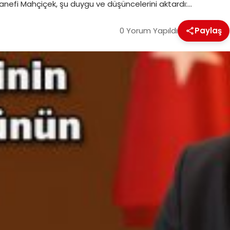
anefi Mahçiçek, şu duygu ve düşüncelerini aktardı:…
0 Yorum Yapıldı
Paylaş