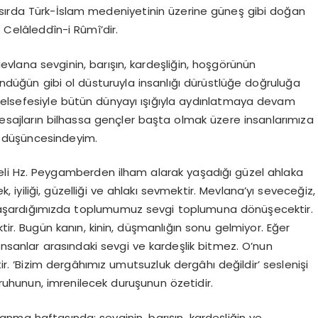
asırda Türk-İslam medeniyetinin üzerine güneş gibi doğan
 Celâleddîn-i Rûmî’dir.
evlana sevginin, barışın, kardeşliğin, hoşgörünün
düğün gibi ol düsturuyla insanlığı dürüstlüğe doğruluğa
felsefesiyle bütün dünyayı ışığıyla aydınlatmaya devam
 mesajların bilhassa gençler başta olmak üzere insanlarımıza
ğı düşüncesindeyim.
üzeli Hz. Peygamberden ilham alarak yaşadığı güzel ahlaka
yiliği, güzelliği ve ahlakı sevmektir. Mevlana’yı seveceğiz,
 başardığımızda toplumumuz sevgi toplumuna dönüşecektir.
tir. Bugün kanın, kinin, düşmanlığın sonu gelmiyor. Eğer
insanlar arasındaki sevgi ve kardeşlik bitmez. O’nun
r. ‘Bizim dergâhımız umutsuzluk dergâhı değildir’ seslenişi
uhunun, imrenilecek duruşunun özetidir.
nma haftasında; sevginin, barışın, kardeşliğin ve