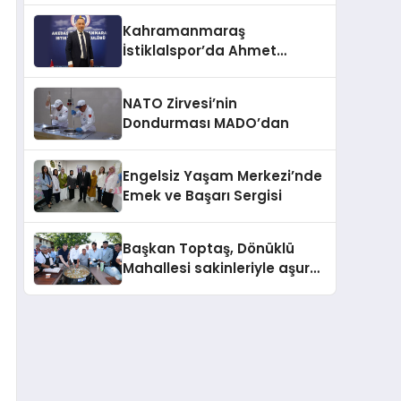
Kahramanmaraş
İstiklalspor’da Ahmet
Gülpak Dönemi Başladı
NATO Zirvesi’nin
Dondurması MADO’dan
Engelsiz Yaşam Merkezi’nde
Emek ve Başarı Sergisi
Başkan Toptaş, Dönüklü
Mahallesi sakinleriyle aşure
sofrasında buluştu