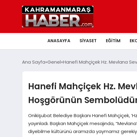
ANASAYFA
SIYASET
EĞITIM
EK
Ana Sayfa
Genel
Hanefi Mahçiçek Hz. Mevlana Sev
Hanefi Mahçiçek Hz. Mevl
Hoşgörünün Sembolüdü
Onikişubat Belediye Başkanı Hanefi Mahçiçek, ’Hz.
yayınladı. Başkan Mahçiçek mesajında, “Mevlana’n
diyebilme kültürünü aramızda yaymamız gerekiyor”