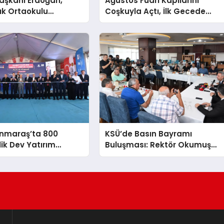
şkanı Erdoğan,
Ağustos Fuarı Kapılarını
ık Ortaokulu
Coşkuyla Açtı, İlk Gecede
n Aileleriyle Bir
Eypio Rüzgârı Esti
ldi
nmaraş’ta 800
KSÜ’de Basın Bayramı
lik Dev Yatırım
Buluşması: Rektör Okumuş
irdi
Üniversitenin Hedeflerini
Anlattı