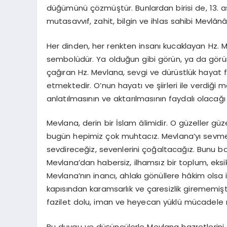
düğümünü çözmüştür. Bunlardan birisi de, 13. 
mutasavvıf, zahit, bilgin ve ihlas sahibi Mevlânâ
Her dinden, her renkten insanı kucaklayan Hz. M
sembolüdür. Ya olduğun gibi görün, ya da görün
çağıran Hz. Mevlana, sevgi ve dürüstlük hayat 
etmektedir. O’nun hayatı ve şiirleri ile verdiği
anlatılmasının ve aktarılmasının faydalı olaca
Mevlana, derin bir İslam âlimidir. O güzeller g
bugün hepimiz çok muhtacız. Mevlana’yı sevmek, i
sevdireceğiz, sevenlerini çoğaltacağız. Bunu
Mevlana’dan habersiz, ilhamsız bir toplum, eksik
Mevlana’nın inancı, ahlakı gönüllere hâkim olsa 
kapısından karamsarlık ve çaresizlik girememişti
fazilet dolu, iman ve heyecan yüklü mücadele r
Bu duygu ve düşüncülerle Mevlana hazretlerini a