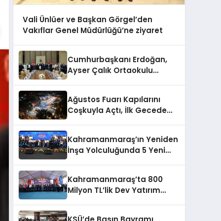
Vali Ünlüer ve Başkan Görgel’den
Vakıflar Genel Müdürlüğü’ne ziyaret
Cumhurbaşkanı Erdoğan,
Ayser Çalık Ortaokulu
Şehitlerinin Aileleriyle Bir
Araya Geldi
Ağustos Fuarı Kapılarını
Coşkuyla Açtı, İlk Gecede
Eypio Rüzgârı Esti
Kahramanmaraş’ın Yeniden
İnşa Yolculuğunda 5 Yeni
Eser Daha Hizmete Açıldı
Kahramanmaraş’ta 800
Milyon TL’lik Dev Yatırım
Hizmete Girdi
KSÜ’de Basın Bayramı