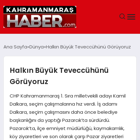
ANASAYFA
Ana Sayfa
Dünya
Halkın Büyük Teveccühünü Görüyoruz
SIYASET
Halkın Büyük Teveccühünü
EĞITIM
Görüyoruz
EKONOMI
CHP Kahramanmaraş 1. Sıra milletvekili adayı Kamil
Dalkara, seçim çalışmalarına hız verdi. İş adamı
SAĞLIK
Dalkara, seçim çalışmasını daha önce belediye
başkanlığını da yaptığı Pazarcık’ta sürdürdü.
GENEL
Pazarcık’ta, ilçe emniyet müdürlüğü, kaymakamlık,
köy ziyaretleri ve son olarak çarşı Pazar ziyaretleri
SPOR