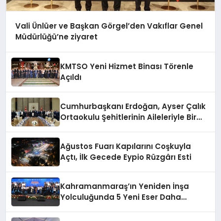
Vali Ünlüer ve Başkan Görgel’den Vakıflar Genel
Müdürlüğü’ne ziyaret
KMTSO Yeni Hizmet Binası Törenle
Açıldı
Cumhurbaşkanı Erdoğan, Ayser Çalık
Ortaokulu Şehitlerinin Aileleriyle Bir
Araya Geldi
Ağustos Fuarı Kapılarını Coşkuyla
Açtı, İlk Gecede Eypio Rüzgârı Esti
Kahramanmaraş’ın Yeniden İnşa
Yolculuğunda 5 Yeni Eser Daha
Hizmete Açıldı