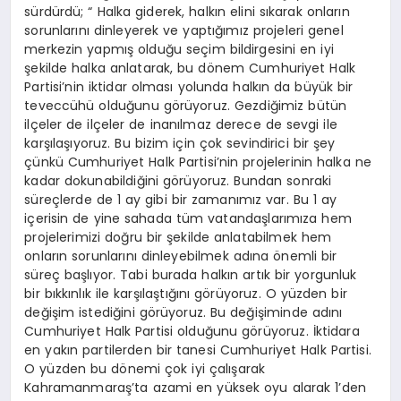
sürdürdü; “ Halka giderek, halkın elini sıkarak onların
sorunlarını dinleyerek ve yaptığımız projeleri genel
merkezin yapmış olduğu seçim bildirgesini en iyi
şekilde halka anlatarak, bu dönem Cumhuriyet Halk
Partisi’nin iktidar olması yolunda halkın da büyük bir
teveccühü olduğunu görüyoruz. Gezdiğimiz bütün
ilçeler de ilçeler de inanılmaz derece de sevgi ile
karşılaşıyoruz. Bu bizim için çok sevindirici bir şey
çünkü Cumhuriyet Halk Partisi’nin projelerinin halka ne
kadar dokunabildiğini görüyoruz. Bundan sonraki
süreçlerde de 1 ay gibi bir zamanımız var. Bu 1 ay
içerisin de yine sahada tüm vatandaşlarımıza hem
projelerimizi doğru bir şekilde anlatabilmek hem
onların sorunlarını dinleyebilmek adına önemli bir
süreç başlıyor. Tabi burada halkın artık bir yorgunluk
bir bıkkınlık ile karşılaştığını görüyoruz. O yüzden bir
değişim istediğini görüyoruz. Bu değişiminde adını
Cumhuriyet Halk Partisi olduğunu görüyoruz. İktidara
en yakın partilerden bir tanesi Cumhuriyet Halk Partisi.
O yüzden bu dönemi çok iyi çalışarak
Kahramanmaraş’ta azami en yüksek oyu alarak 1’den