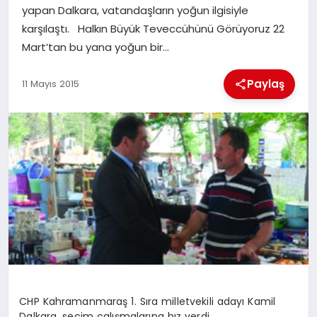
yapan Dalkara, vatandaşların yoğun ilgisiyle
karşılaştı. Halkın Büyük Teveccühünü Görüyoruz 22
İLÇE HABERLERI
Mart’tan bu yana yoğun bir…
DÜNYA
Paylaş
11 Mayıs 2015
İLETIŞIM
YAZARLAR
KÜNYE
CHP Kahramanmaraş 1. Sıra milletvekili adayı Kamil
Dalkara, seçim çalışmalarına hız verdi.