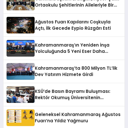
Ortaokulu Şehitlerinin Aileleriyle Bir
Araya Geldi
Ağustos Fuarı Kapılarını Coşkuyla
Açtı, İlk Gecede Eypio Rüzgârı Esti
Kahramanmaraş’ın Yeniden İnşa
Yolculuğunda 5 Yeni Eser Daha
Hizmete Açıldı
Kahramanmaraş’ta 800 Milyon TL’lik
Dev Yatırım Hizmete Girdi
KSÜ’de Basın Bayramı Buluşması:
Rektör Okumuş Üniversitenin
Hedeflerini Anlattı
Geleneksel Kahramanmaraş Ağustos
Fuarı’na Yıldız Yağmuru