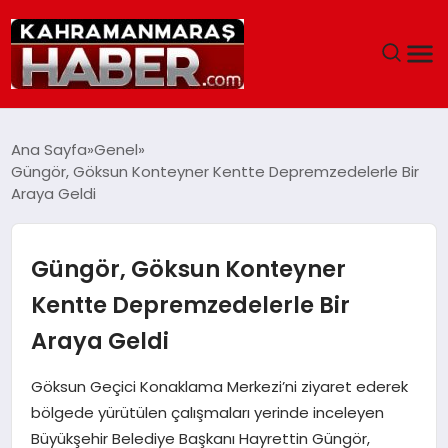
ANASAYFA
Ana Sayfa
Genel
Güngör, Göksun Konteyner Kentte Depremzedelerle Bir
SIYASET
Araya Geldi
EĞITIM
Güngör, Göksun Konteyner
EKONOMI
Kentte Depremzedelerle Bir
Araya Geldi
SAĞLIK
Göksun Geçici Konaklama Merkezi’ni ziyaret ederek
GENEL
bölgede yürütülen çalışmaları yerinde inceleyen
Büyükşehir Belediye Başkanı Hayrettin Güngör,
SPOR