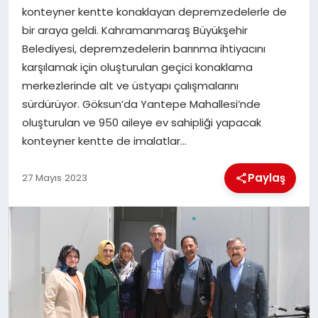
konteyner kentte konaklayan depremzedelerle de
bir araya geldi. Kahramanmaraş Büyükşehir
İLÇE HABERLERI
Belediyesi, depremzedelerin barınma ihtiyacını
karşılamak için oluşturulan geçici konaklama
DÜNYA
merkezlerinde alt ve üstyapı çalışmalarını
sürdürüyor. Göksun’da Yantepe Mahallesi’nde
İLETIŞIM
oluşturulan ve 950 aileye ev sahipliği yapacak
konteyner kentte de imalatlar…
YAZARLAR
Paylaş
27 Mayıs 2023
KÜNYE