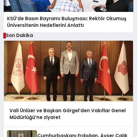
KSÜ’de Basın Bayramı Buluşması: Rektör Okumuş
Üniversitenin Hedeflerini Anlattı
Son Dakika
Vali Ünlüer ve Başkan Görgel’den Vakıflar Genel
Müdürlüğü’ne ziyaret
Cumhurbaşkanı Erdoğan, Ayser Çalık