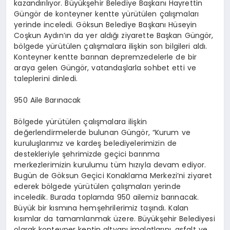
kazandırılıyor. Büyükşehir Belediye Başkanı Hayrettin
Güngör de konteyner kentte yürütülen çalışmaları
yerinde inceledi. Göksun Belediye Başkanı Hüseyin
Coşkun Aydın’ın da yer aldığı ziyarette Başkan Güngör,
bölgede yürütülen çalışmalara ilişkin son bilgileri aldı.
Konteyner kentte barınan depremzedelerle de bir
araya gelen Güngör, vatandaşlarla sohbet etti ve
taleplerini dinledi.
950 Aile Barınacak
Bölgede yürütülen çalışmalara ilişkin
değerlendirmelerde bulunan Güngör, “Kurum ve
kuruluşlarımız ve kardeş belediyelerimizin de
destekleriyle şehrimizde geçici barınma
merkezlerimizin kurulumu tüm hızıyla devam ediyor.
Bugün de Göksun Geçici Konaklama Merkezi’ni ziyaret
ederek bölgede yürütülen çalışmaları yerinde
inceledik. Burada toplamda 950 ailemiz barınacak.
Büyük bir kısmına hemşehrilerimiz taşındı. Kalan
kısımlar da tamamlanmak üzere. Büyükşehir Belediyesi
olarak konteyner kentin altyapı imalatlarını, asfalt ve