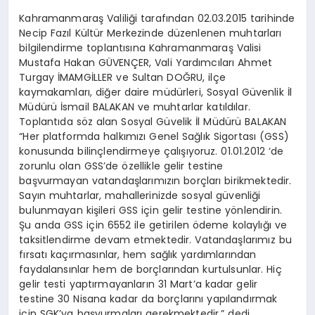
Kahramanmaraş Valiliği tarafından 02.03.2015 tarihinde
Necip Fazıl Kültür Merkezinde düzenlenen muhtarları
bilgilendirme toplantısına Kahramanmaraş Valisi
Mustafa Hakan GÜVENÇER, Vali Yardımcıları Ahmet
Turgay İMAMGİLLER ve Sultan DOĞRU, ilçe
kaymakamları, diğer daire müdürleri, Sosyal Güvenlik İl
Müdürü İsmail BALAKAN ve muhtarlar katıldılar.
Toplantıda söz alan Sosyal Güvelik İl Müdürü BALAKAN
“Her platformda halkımızı Genel Sağlık Sigortası (GSS)
konusunda bilinçlendirmeye çalışıyoruz. 01.01.2012 ‘de
zorunlu olan GSS’de özellikle gelir testine
başvurmayan vatandaşlarımızın borçları birikmektedir.
Sayın muhtarlar, mahallerinizde sosyal güvenliği
bulunmayan kişileri GSS için gelir testine yönlendirin.
Şu anda GSS için 6552 ile getirilen ödeme kolaylığı ve
taksitlendirme devam etmektedir. Vatandaşlarımız bu
fırsatı kaçırmasınlar, hem sağlık yardımlarından
faydalansınlar hem de borçlarından kurtulsunlar. Hiç
gelir testi yaptırmayanların 31 Mart’a kadar gelir
testine 30 Nisana kadar da borçlarını yapılandırmak
için SGK’ya başvurmaları gerekmektedir.” dedi.