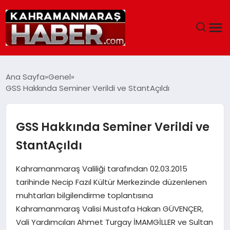
ANASAYFA
Ana Sayfa
Genel
GSS Hakkında Seminer Verildi ve StantAçıldı
SIYASET
EĞITIM
GSS Hakkında Seminer Verildi ve
StantAçıldı
EKONOMI
Kahramanmaraş Valiliği tarafından 02.03.2015
SAĞLIK
tarihinde Necip Fazıl Kültür Merkezinde düzenlenen
muhtarları bilgilendirme toplantısına
GENEL
Kahramanmaraş Valisi Mustafa Hakan GÜVENÇER,
Vali Yardımcıları Ahmet Turgay İMAMGİLLER ve Sultan
SPOR