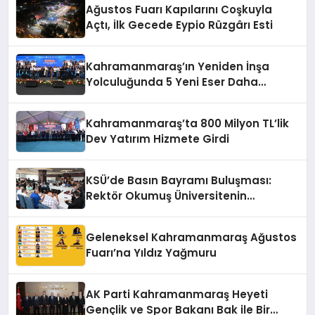
Ağustos Fuarı Kapılarını Coşkuyla
Açtı, İlk Gecede Eypio Rüzgârı Esti
Kahramanmaraş’ın Yeniden İnşa
Yolculuğunda 5 Yeni Eser Daha
Hizmete Açıldı
Kahramanmaraş’ta 800 Milyon TL’lik
Dev Yatırım Hizmete Girdi
KSÜ’de Basın Bayramı Buluşması:
Rektör Okumuş Üniversitenin
Hedeflerini Anlattı
Geleneksel Kahramanmaraş Ağustos
Fuarı’na Yıldız Yağmuru
AK Parti Kahramanmaraş Heyeti
Gençlik ve Spor Bakanı Bak ile Bir