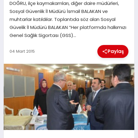
DOĞRU, ilçe kaymakamları, diğer daire müdürleri,
Sosyal Güvenlik İl Müdürü İsmail BALAKAN ve
İLÇE HABERLERI
muhtarlar katıldılar. Toplantıda söz alan Sosyal
Güvelik İl Müdürü BALAKAN “Her platformda halkımızı
DÜNYA
Genel Sağlık Sigortası (GSS)…
İLETIŞIM
Paylaş
04 Mart 2015
YAZARLAR
KÜNYE