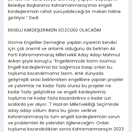
Belediye Başkanımız Kahramanmaraş’ımızı engelli
kardeşlerimizin rahat yürüyebileceği bir mekan haline
getiriyor.” Dedi
ENGELLİ KARDEŞLERİMİZİN SÖZCÜSÜ OLACAĞIM
Görme Engelliler Derneğine yapılan ziyaretin kendisi
için çok önemli ve anlamlı olduğunu da belirten Ak
Parti Kahramanmaraş Milletvekili Aday Adayı Mahmut
Arıkan şöyle konuştu; “Engellerimizde bizim özümüz.
Engelli kardeşlerimizi biz bağrımıza basıp onları bu
topluma kazandırmamız lazım. Artık dünyada
gelişmişlik sırası belirlenirken engellilere yapılan projeler
ve yatırımlar ne kadar fazla olursa bu projeler ne
kadar fazla geliştirilirse ve engelli kardeşlerimiz
topluma ne kadar fazla kazandırılırsa o kadar üst
sıralarda yer alıyor. 7 Haziran Milletvekilliği Seçiminde
aday adayı oldum. Bana bu görev verilirse
Kahramanmaraş’ta tüm engelli kardeşlerimizin sorun
ve problemleri ile yakından ilgileneceğim. Onları
topluma kazandırdıktan sonra Kahramanmaraş’ın 2023