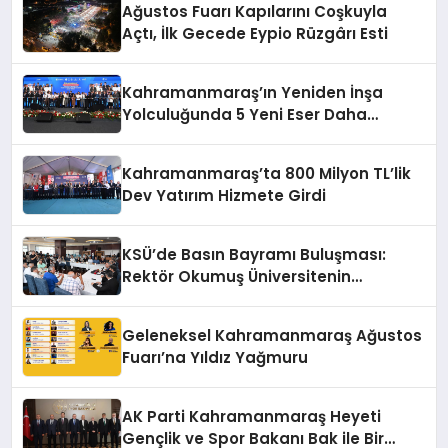
Ağustos Fuarı Kapılarını Coşkuyla
Açtı, İlk Gecede Eypio Rüzgârı Esti
Kahramanmaraş’ın Yeniden İnşa
Yolculuğunda 5 Yeni Eser Daha
Hizmete Açıldı
Kahramanmaraş’ta 800 Milyon TL’lik
Dev Yatırım Hizmete Girdi
KSÜ’de Basın Bayramı Buluşması:
Rektör Okumuş Üniversitenin
Hedeflerini Anlattı
Geleneksel Kahramanmaraş Ağustos
Fuarı’na Yıldız Yağmuru
AK Parti Kahramanmaraş Heyeti
Gençlik ve Spor Bakanı Bak ile Bir