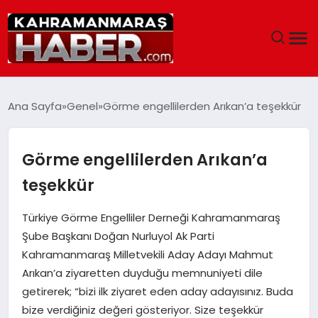
ANASAYFA
Ana Sayfa
Genel
Görme engellilerden Arıkan’a teşekkür
SIYASET
Görme engellilerden Arıkan’a
EĞITIM
teşekkür
EKONOMI
Türkiye Görme Engelliler Derneği Kahramanmaraş
Şube Başkanı Doğan Nurluyol Ak Parti
SAĞLIK
Kahramanmaraş Milletvekili Aday Adayı Mahmut
Arıkan’a ziyaretten duyduğu memnuniyeti dile
GENEL
getirerek; “bizi ilk ziyaret eden aday adayısınız. Buda
bize verdiğiniz değeri gösteriyor. Size teşekkür
SPOR