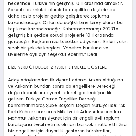
hedefinde Türkiye’nin gelişmiş 10 il arasında olmaktır.
Sosyal sorumluluk olarak ta engelli kardeşlerimize
daha fazla projeler getirip geliştirerek topluma
kazandıracağız. Onları da sağlıklı birer birey olarak bu
topluma kazandıracağız. Kahramanmaraş’ı 2023’te
gelişmiş bir şekilde sosyal projelerle 10 il arasında
göreceğiz. Başkanımıza teşekkür ediyorum. Bizleri yakın
sıcak bir şekilde karşıladı. Yönetim kuruluna ve
üyelerine ayrı ayrı teşekkür ederim.” Dedi.
BİZE VERDİĞİ DEĞERİ ZİYARET ETMEKLE GÖSTERDİ
Aday adaylarından ilk ziyaret edenin Arıkan olduğuna
ve Arıkan’ın bundan sonra da engellilere vereceği
değeri kendilerini ziyaret ederek gösterdiğini dile
getiren Türkiye Görme Engelliler Derneği
Kahramanmaraş Şube Başkanı Doğan Nurluyol ise; “AK
Parti Kahramanmaraş Milletvekili Aday Adaylarından
Mahmut Arıkan’ın ziyaret için bir engelli sivil toplum
kuruluşunu tercih etmiş olması bizi çok mutlu etti. Zira
biz engelliler için duyarlılık gösteren bürokratlar,