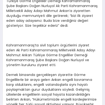
Türkiye Görme Engelliler Derneği Kahramanmaraş
Şube Başkanı Doğan Nurluyol Ak Parti Kahramanmaraş
Milletvekili Aday Adayı Mahmut Arıkan’a ziyaretten
duyduğu memnuniyeti dile getirerek; “bizi ilk ziyaret
eden aday adayısınız. Buda bize verdiğiniz değeri
gösteriyor. Size teşekkür ederiz” dedi.
Kahramanmaraş’ta sivil toplum örgütlerini ziyaret
eden Ak Parti Kahramanmaraş Milletvekili Aday Adayı
Mahmut Arıkan Türkiye Görme Engelliler Derneği
Kahramanmaraş Şube Başkanı Doğan Nurluyol ve
yönetim kurulunu ziyaret etti.
Dernek binasında gerçekleşen ziyarette Görme
Engellilerle bir araya gelen Arıkan engelli kavramına
karşı olduklarını, engelli vatandaşlarla aynı hayatı
paylaşmaktan gurur duyduklarını söyledi. Gelişmiş
ülkelerde engellilerin sosyal hayata kazandırıldığını
belirten Arıkan, “Hükümetimizde engelli kardeşlerimize
yönelik her türlü sosyal aktiviteyi yapıyor. Büyükşehir