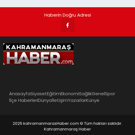
Haberin Doğru Adresi
Anasayfa
Siyaset
Eğitim
Ekonomi
Sağlık
Genel
Spor
İlçe Haberleri
Dünya
İletişim
Yazarlar
Künye
2025 kahramanmarasHaber.com © Tüm hakları saklıdır.
Kahramanmaraş Haber