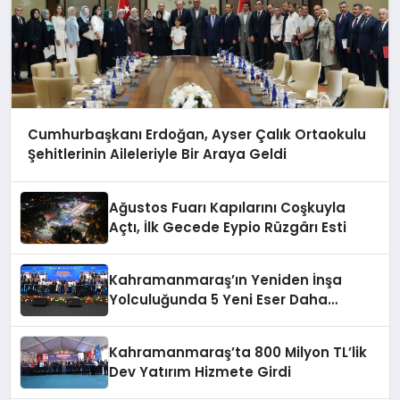
Cumhurbaşkanı Erdoğan, Ayser Çalık Ortaokulu
Şehitlerinin Aileleriyle Bir Araya Geldi
Ağustos Fuarı Kapılarını Coşkuyla
Açtı, İlk Gecede Eypio Rüzgârı Esti
Kahramanmaraş’ın Yeniden İnşa
Yolculuğunda 5 Yeni Eser Daha
Hizmete Açıldı
Kahramanmaraş’ta 800 Milyon TL’lik
Dev Yatırım Hizmete Girdi