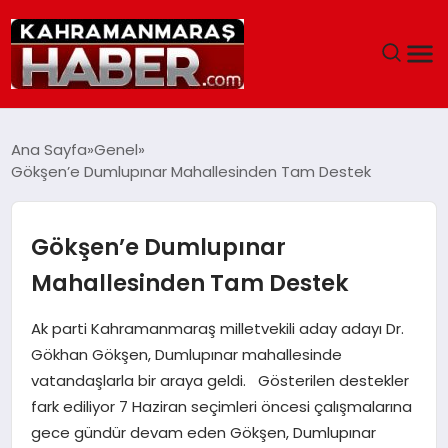
ANASAYFA
Ana Sayfa
Genel
Gökşen’e Dumlupınar Mahallesinden Tam Destek
SIYASET
EĞITIM
Gökşen’e Dumlupınar
Mahallesinden Tam Destek
EKONOMI
Ak parti Kahramanmaraş milletvekili aday adayı Dr.
SAĞLIK
Gökhan Gökşen, Dumlupınar mahallesinde
vatandaşlarla bir araya geldi. Gösterilen destekler
GENEL
fark ediliyor 7 Haziran seçimleri öncesi çalışmalarına
gece gündür devam eden Gökşen, Dumlupınar
SPOR