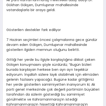
Ak parti Kahramanmaraş milletvekili aday adayı Dr.
Gökhan Gökşen, Dumlupınar mahallesinde
vatandaşlarla bir araya geldi.
Gösterilen destekler fark ediliyor
7 Haziran seçimleri öncesi çalışmalarına gece gündür
devam eden Gökşen, Dumlupınar mahallesinde
gösterilen ilgiden memnun oluğunu belirtti.
Gittiği her yerde bu ilgiyle karşılaştığına dikkat çeken
Gökşen konuşmasını şöyle sürdürdü; “Bugün bizleri
burada karşılayan herkese ben ayrı ayrı teşekkür
ediyorum. İnşallah sizlere layık olabilmek için elimizden
gelenin fazlasını yapacağız. Bugüne kadar gittiğimiz
her yerde gösterilen samimiyetten inanıyorum ki; Ak
parti genel merkezinde çok değerli partimizin büyükleri
tarafından da sizlerin gösterdiği bu samimiyet
görülmekte ve Kahramanmaraş’ın istediği
Kahramanmaraş’ın hissettiği Kahramanmaraş’ın