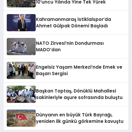
10’uncu Yılında Yine Tek Yürek
Kahramanmaraş İstiklalspor’da
Ahmet Gülpak Dönemi Başladı
NATO Zirvesi’nin Dondurması
MADO’dan
Engelsiz Yaşam Merkezi’nde Emek ve
Başarı Sergisi
Başkan Toptaş, Dönüklü Mahallesi
sakinleriyle aşure sofrasında buluştu
Dünyanın en büyük Türk Bayrağı,
yeniden ilk günkü görkemine kavuştu