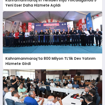
Kahramanmaraş’ın Yeniden İnşa Yolculuğunda 5
Yeni Eser Daha Hizmete Açıldı
Kahramanmaraş’ta 800 Milyon TL’lik Dev Yatırım
Hizmete Girdi