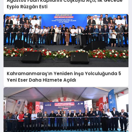
Ağustos Fuarı Kapılarını Coşkuyla Açtı, İlk Gecede
Eypio Rüzgârı Esti
Kahramanmaraş’ın Yeniden İnşa Yolculuğunda 5
Yeni Eser Daha Hizmete Açıldı