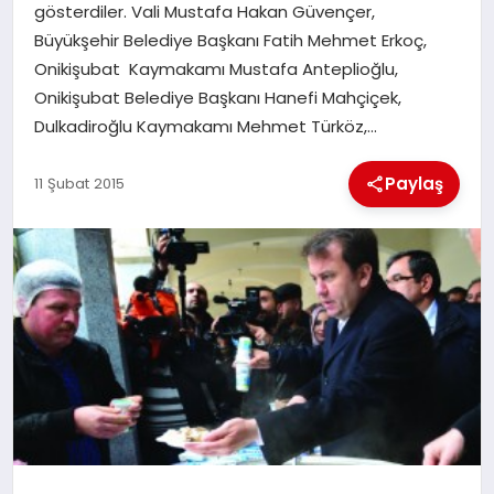
gösterdiler. Vali Mustafa Hakan Güvençer,
Büyükşehir Belediye Başkanı Fatih Mehmet Erkoç,
İLÇE HABERLERI
Onikişubat Kaymakamı Mustafa Anteplioğlu,
Onikişubat Belediye Başkanı Hanefi Mahçiçek,
DÜNYA
Dulkadiroğlu Kaymakamı Mehmet Türköz,…
İLETIŞIM
Paylaş
11 Şubat 2015
YAZARLAR
KÜNYE