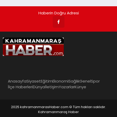
Haberin Doğru Adresi
Anasayfa
Siyaset
Eğitim
Ekonomi
Sağlık
Genel
Spor
İlçe Haberleri
Dünya
İletişim
Yazarlar
Künye
2025 kahramanmarasHaber.com © Tüm hakları saklıdır.
Kahramanmaraş Haber