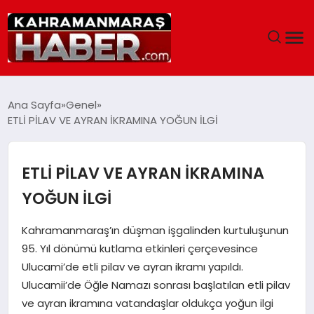
ANASAYFA
Ana Sayfa
Genel
ETLİ PİLAV VE AYRAN İKRAMINA YOĞUN İLGİ
SIYASET
EĞITIM
ETLİ PİLAV VE AYRAN İKRAMINA
YOĞUN İLGİ
EKONOMI
Kahramanmaraş’ın düşman işgalinden kurtuluşunun
SAĞLIK
95. Yıl dönümü kutlama etkinleri çerçevesince
Ulucami’de etli pilav ve ayran ikramı yapıldı.
GENEL
Ulucamii’de Öğle Namazı sonrası başlatılan etli pilav
ve ayran ikramına vatandaşlar oldukça yoğun ilgi
SPOR