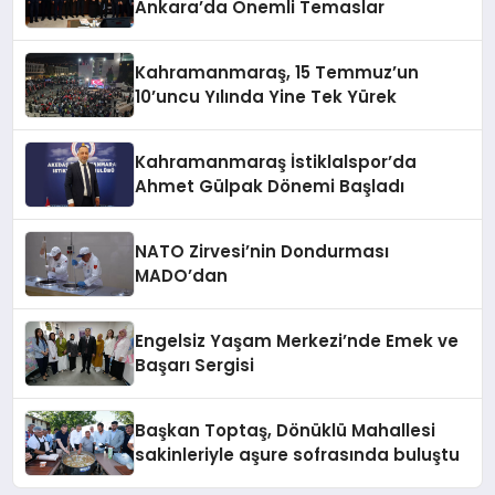
Ankara’da Önemli Temaslar
Kahramanmaraş, 15 Temmuz’un
10’uncu Yılında Yine Tek Yürek
Kahramanmaraş İstiklalspor’da
Ahmet Gülpak Dönemi Başladı
NATO Zirvesi’nin Dondurması
MADO’dan
Engelsiz Yaşam Merkezi’nde Emek ve
Başarı Sergisi
Başkan Toptaş, Dönüklü Mahallesi
sakinleriyle aşure sofrasında buluştu