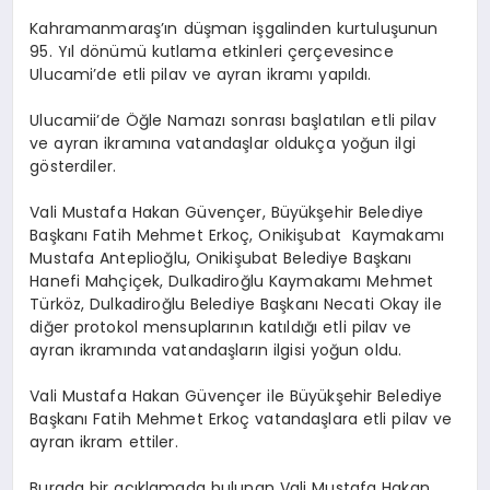
Kahramanmaraş’ın düşman işgalinden kurtuluşunun
95. Yıl dönümü kutlama etkinleri çerçevesince
Ulucami’de etli pilav ve ayran ikramı yapıldı.
Ulucamii’de Öğle Namazı sonrası başlatılan etli pilav
ve ayran ikramına vatandaşlar oldukça yoğun ilgi
gösterdiler.
Vali Mustafa Hakan Güvençer, Büyükşehir Belediye
Başkanı Fatih Mehmet Erkoç, Onikişubat Kaymakamı
Mustafa Anteplioğlu, Onikişubat Belediye Başkanı
Hanefi Mahçiçek, Dulkadiroğlu Kaymakamı Mehmet
Türköz, Dulkadiroğlu Belediye Başkanı Necati Okay ile
diğer protokol mensuplarının katıldığı etli pilav ve
ayran ikramında vatandaşların ilgisi yoğun oldu.
Vali Mustafa Hakan Güvençer ile Büyükşehir Belediye
Başkanı Fatih Mehmet Erkoç vatandaşlara etli pilav ve
ayran ikram ettiler.
Burada bir açıklamada bulunan Vali Mustafa Hakan