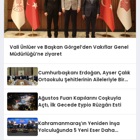
Vali Ünlüer ve Başkan Görgel’den Vakıflar Genel
Müdürlüğü’ne ziyaret
Cumhurbaşkanı Erdoğan, Ayser Çalık
Ortaokulu Şehitlerinin Aileleriyle Bir
Araya Geldi
Ağustos Fuarı Kapılarını Coşkuyla
Açtı, İlk Gecede Eypio Rüzgârı Esti
Kahramanmaraş’ın Yeniden İnşa
Yolculuğunda 5 Yeni Eser Daha
Hizmete Açıldı