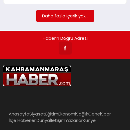
İLÇE HABERLERI
Daha fazla içerik yok...
DÜNYA
Haberin Doğru Adresi
İLETIŞIM
YAZARLAR
KÜNYE
Anasayfa
Siyaset
Eğitim
Ekonomi
Sağlık
Genel
Spor
İlçe Haberleri
Dünya
İletişim
Yazarlar
Künye