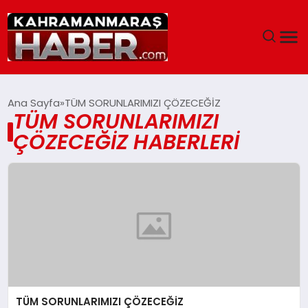
ANASAYFA
Ana Sayfa
TÜM SORUNLARIMIZI ÇÖZECEĞİZ
TÜM SORUNLARIMIZI
SIYASET
ÇÖZECEĞİZ HABERLERI
EĞITIM
EKONOMI
SAĞLIK
GENEL
TÜM SORUNLARIMIZI ÇÖZECEĞİZ
SPOR