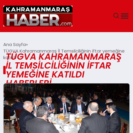
ANASAYFA
Ana Sayfa
TÜGVA Kahramanmaraş İl Temsilciliğinin iftar yemeğine
TÜGVA KAHRAMANMARAŞ
SIYASET
katıldı
İL TEMSILCILIĞININ IFTAR
EĞITIM
YEMEĞINE KATILDI
HABERLERI
EKONOMI
SAĞLIK
GENEL
SPOR