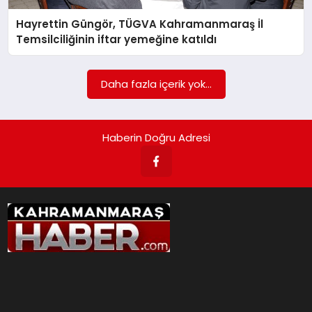
Hayrettin Güngör, TÜGVA Kahramanmaraş İl
İLÇE HABERLERI
Temsilciliğinin iftar yemeğine katıldı
DÜNYA
Daha fazla içerik yok...
İLETIŞIM
Haberin Doğru Adresi
YAZARLAR
KÜNYE