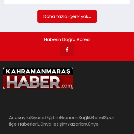
İLÇE HABERLERI
Daha fazla içerik yok...
DÜNYA
Haberin Doğru Adresi
İLETIŞIM
YAZARLAR
KÜNYE
Anasayfa
Siyaset
Eğitim
Ekonomi
Sağlık
Genel
Spor
İlçe Haberleri
Dünya
İletişim
Yazarlar
Künye