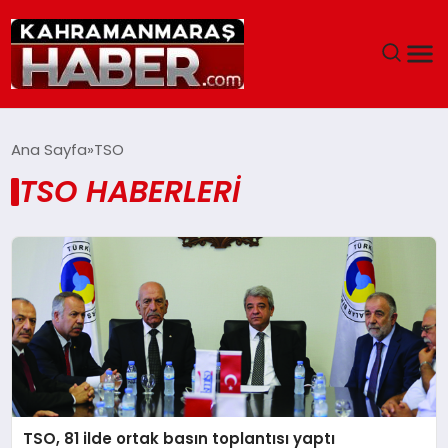
ANASAYFA
Ana Sayfa
TSO
TSO HABERLERI
SIYASET
EĞITIM
EKONOMI
SAĞLIK
GENEL
TSO, 81 ilde ortak basın toplantısı yaptı
SPOR