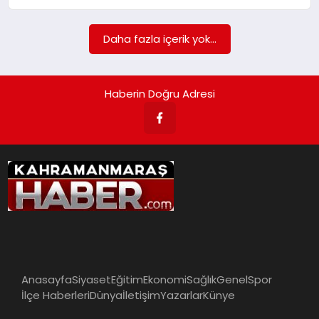
İLÇE HABERLERI
Daha fazla içerik yok...
DÜNYA
Haberin Doğru Adresi
İLETIŞIM
YAZARLAR
KÜNYE
Anasayfa
Siyaset
Eğitim
Ekonomi
Sağlık
Genel
Spor
İlçe Haberleri
Dünya
İletişim
Yazarlar
Künye