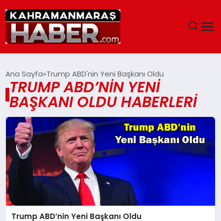
ANASAYFA
Ana Sayfa
Trump ABD'nin Yeni Başkanı Oldu
TRUMP ABD’NIN YENI
SIYASET
BAŞKANI OLDU HABERLERI
EĞITIM
EKONOMI
SAĞLIK
GENEL
Trump ABD’nin Yeni Başkanı Oldu
SPOR