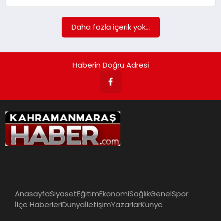
İLÇE HABERLERI
Daha fazla içerik yok...
DÜNYA
Haberin Doğru Adresi
İLETIŞIM
YAZARLAR
KÜNYE
Anasayfa
Siyaset
Eğitim
Ekonomi
Sağlık
Genel
Spor
İlçe Haberleri
Dünya
İletişim
Yazarlar
Künye