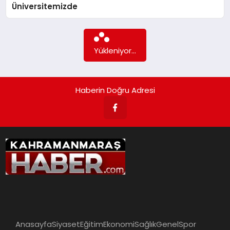
Üniversitemizde
İLÇE HABERLERI
Yükleniyor...
DÜNYA
İLETIŞIM
Haberin Doğru Adresi
YAZARLAR
KÜNYE
Anasayfa
Siyaset
Eğitim
Ekonomi
Sağlık
Genel
Spor