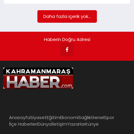
İLÇE HABERLERI
Daha fazla içerik yok...
DÜNYA
Haberin Doğru Adresi
İLETIŞIM
YAZARLAR
KÜNYE
Anasayfa
Siyaset
Eğitim
Ekonomi
Sağlık
Genel
Spor
İlçe Haberleri
Dünya
İletişim
Yazarlar
Künye