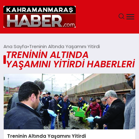
ANASAYFA
Ana Sayfa
Treninin Altında Yaşamını Yitirdi
TRENININ ALTINDA
SIYASET
YAŞAMINI YITIRDI HABERLERI
EĞITIM
EKONOMI
SAĞLIK
GENEL
Treninin Altında Yaşamını Yitirdi
SPOR