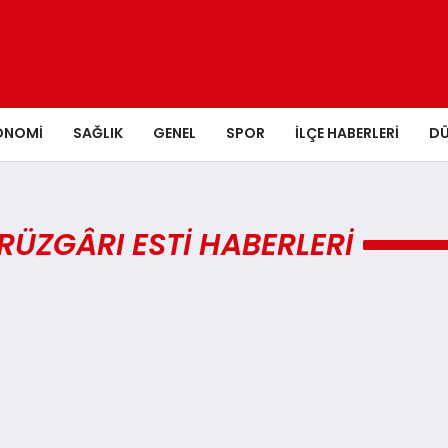
ONOMI
SAĞLIK
GENEL
SPOR
İLÇE HABERLERI
D
RÜZGÂRI ESTI HABERLERI