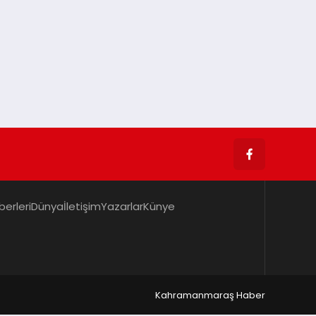
berleri
Dünya
İletişim
Yazarlar
Künye
Kahramanmaraş Haber