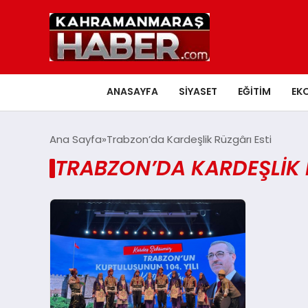
ANASAYFA
SIYASET
EĞITIM
EK
Ana Sayfa
Trabzon’da Kardeşlik Rüzgârı Esti
TRABZON’DA KARDEŞLIK 