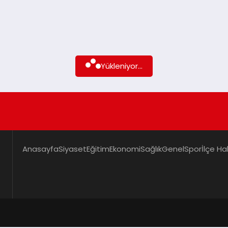
Yükleniyor...
Anasayfa
Siyaset
Eğitim
Ekonomi
Sağlık
Genel
Spor
İlçe Ha