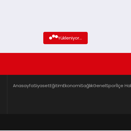
Yükleniyor...
Anasayfa
Siyaset
Eğitim
Ekonomi
Sağlık
Genel
Spor
İlçe Ha