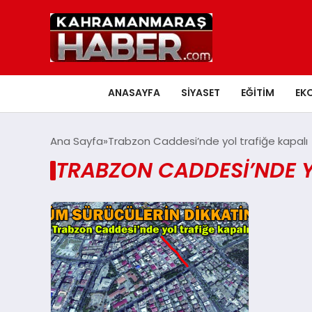
ANASAYFA
SIYASET
EĞITIM
EK
Ana Sayfa
Trabzon Caddesi’nde yol trafiğe kapalı
TRABZON CADDESI’NDE Y