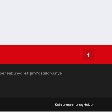
berleri
Dünya
İletişim
Yazarlar
Künye
Kahramanmaraş Haber