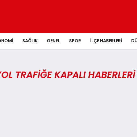
ONOMI
SAĞLIK
GENEL
SPOR
İLÇE HABERLERI
D
OL TRAFIĞE KAPALI HABERLERI