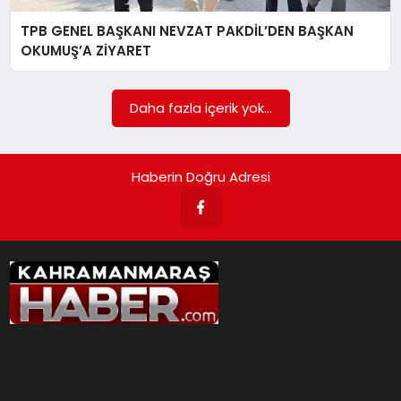
TPB GENEL BAŞKANI NEVZAT PAKDİL’DEN BAŞKAN
İLÇE HABERLERI
OKUMUŞ’A ZİYARET
DÜNYA
Daha fazla içerik yok...
İLETIŞIM
Haberin Doğru Adresi
YAZARLAR
KÜNYE