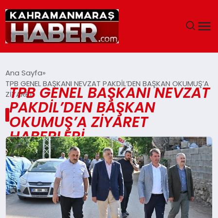
ANASAYFA
Ana Sayfa
TPB GENEL BAŞKANI NEVZAT PAKDİL’DEN BAŞKAN OKUMUŞ’A
TPB GENEL BAŞKANI NEVZAT
SIYASET
ZİYARET
PAKDİL’DEN BAŞKAN
EĞITIM
OKUMUŞ’A ZİYARET
HABERLERI
EKONOMI
SAĞLIK
GENEL
SPOR