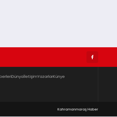
berleri
Dünya
İletişim
Yazarlar
Künye
Kahramanmaraş Haber