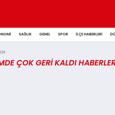
ONOMI
SAĞLIK
GENEL
SPOR
İLÇE HABERLERI
D
LDI
DE ÇOK GERİ KALDI HABERLER