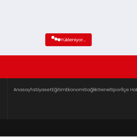
Yükleniyor...
Anasayfa
Siyaset
Eğitim
Ekonomi
Sağlık
Genel
Spor
İlçe Ha