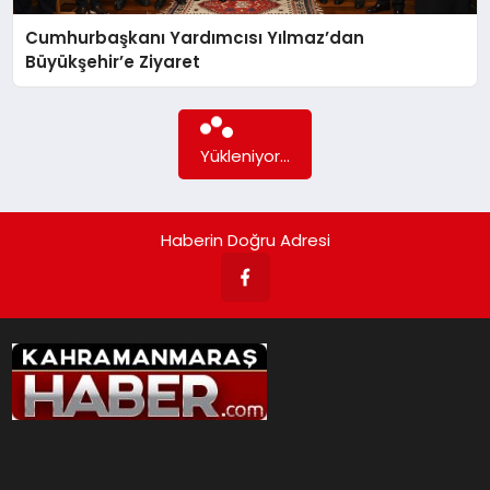
Cumhurbaşkanı Yardımcısı Yılmaz’dan
İLÇE HABERLERI
Büyükşehir’e Ziyaret
DÜNYA
Yükleniyor...
İLETIŞIM
YAZARLAR
Haberin Doğru Adresi
KÜNYE