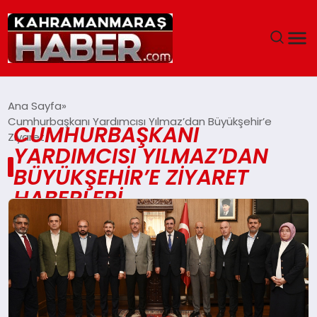
ANASAYFA
Ana Sayfa
Cumhurbaşkanı Yardımcısı Yılmaz’dan Büyükşehir’e
CUMHURBAŞKANI
SIYASET
Ziyaret
YARDIMCISI YILMAZ’DAN
EĞITIM
BÜYÜKŞEHIR’E ZIYARET
HABERLERI
EKONOMI
SAĞLIK
GENEL
SPOR