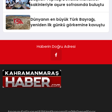
sakinleriyle aşure sofrasında buluştu
Dünyanın en büyük Türk Bayrağı,
yeniden ilk günkü görkemine kavuştu
Haberin Doğru Adresi
Anasayfa
Siyaset
Eğitim
Ekonomi
Sağlık
Genel
Spor