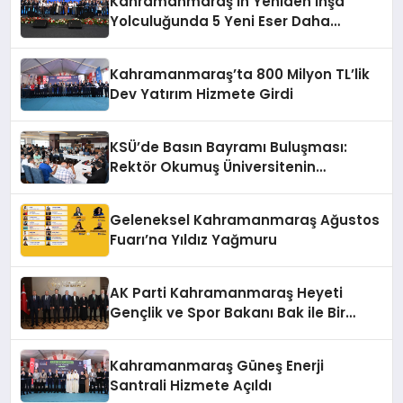
Kahramanmaraş’ın Yeniden İnşa
Yolculuğunda 5 Yeni Eser Daha
Hizmete Açıldı
Kahramanmaraş’ta 800 Milyon TL’lik
Dev Yatırım Hizmete Girdi
KSÜ’de Basın Bayramı Buluşması:
Rektör Okumuş Üniversitenin
Hedeflerini Anlattı
Geleneksel Kahramanmaraş Ağustos
Fuarı’na Yıldız Yağmuru
AK Parti Kahramanmaraş Heyeti
Gençlik ve Spor Bakanı Bak ile Bir
Araya Geldi
Kahramanmaraş Güneş Enerji
Santrali Hizmete Açıldı