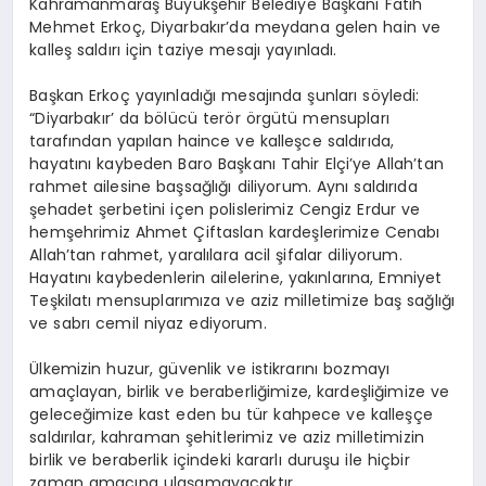
Kahramanmaraş Büyükşehir Belediye Başkanı Fatih
Mehmet Erkoç, Diyarbakır’da meydana gelen hain ve
kalleş saldırı için taziye mesajı yayınladı.
Başkan Erkoç yayınladığı mesajında şunları söyledi:
“Diyarbakır’ da bölücü terör örgütü mensupları
tarafından yapılan haince ve kalleşce saldırıda,
hayatını kaybeden Baro Başkanı Tahir Elçi’ye Allah’tan
rahmet ailesine başsağlığı diliyorum. Aynı saldırıda
şehadet şerbetini içen polislerimiz Cengiz Erdur ve
hemşehrimiz Ahmet Çiftaslan kardeşlerimize Cenabı
Allah’tan rahmet, yaralılara acil şifalar diliyorum.
Hayatını kaybedenlerin ailelerine, yakınlarına, Emniyet
Teşkilatı mensuplarımıza ve aziz milletimize baş sağlığı
ve sabrı cemil niyaz ediyorum.
Ülkemizin huzur, güvenlik ve istikrarını bozmayı
amaçlayan, birlik ve beraberliğimize, kardeşliğimize ve
geleceğimize kast eden bu tür kahpece ve kalleşçe
saldırılar, kahraman şehitlerimiz ve aziz milletimizin
birlik ve beraberlik içindeki kararlı duruşu ile hiçbir
zaman amacına ulaşamayacaktır.