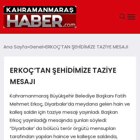
ANASAYFA
Ana Sayfa
Genel
ERKOÇ’TAN ŞEHİDİMİZE TAZİYE MESAJI
SIYASET
ERKOÇ’TAN ŞEHİDİMİZE TAZİYE
EĞITIM
MESAJI
EKONOMI
Kahramanmaraş Büyükşehir Belediye Başkanı Fatih
Mehmet Erkoç, Diyarbakır’da meydana gelen hain ve
SAĞLIK
kalleş saldırı için taziye mesajı yayınladı. Başkan
Erkoç yayınladığı mesajında şunları söyledi:
GENEL
“Diyarbakır’ da bölücü terör örgütü mensupları
tarafından yapılan haince ve kalleşce saldırıda,
SPOR