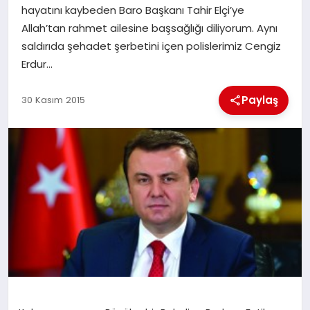
hayatını kaybeden Baro Başkanı Tahir Elçi’ye
Allah’tan rahmet ailesine başsağlığı diliyorum. Aynı
İLÇE HABERLERI
saldırıda şehadet şerbetini içen polislerimiz Cengiz
Erdur…
DÜNYA
Paylaş
30 Kasım 2015
İLETIŞIM
YAZARLAR
KÜNYE