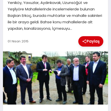
Yeniköy, Yavuzlar, Aydınkavak, Uzunsöğüt ve
Yeşilyöre Mahallelerinde incelemelerde bulunan
İLÇE HABERLERI
Başkan Erkoç, burada muhtarlar ve mahalle sakinleri
ile bir araya geldi. Bahse konu mahallelerde alt
DÜNYA
yapıdan, kanalizasyona, İçmesuyu…
İLETIŞIM
Paylaş
01 Nisan 2015
YAZARLAR
KÜNYE