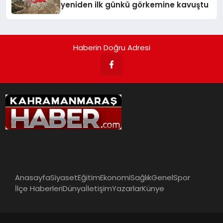
yeniden ilk günkü görkemine kavuştu
Haberin Doğru Adresi
Anasayfa
Siyaset
Eğitim
Ekonomi
Sağlık
Genel
Spor
İlçe Haberleri
Dünya
İletişim
Yazarlar
Künye