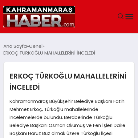
ANASAYFA
Ana Sayfa
Genel
ERKOÇ TÜRKOĞLU MAHALLELERİNİ İNCELEDİ
SIYASET
EĞITIM
ERKOÇ TÜRKOĞLU MAHALLELERİNİ
İNCELEDİ
EKONOMI
Kahramanmaraş Büyükşehir Belediye Başkanı Fatih
SAĞLIK
Mehmet Erkoç, Türkoğlu mahallelerinde
incelemelerde bulundu. Beraberinde Türkoğlu
GENEL
Belediye Başkanı Osman Okumuş ve Fen İşleri Daire
Başkanı Haruz Buz olmak üzere Türkoğlu İlçesi
SPOR