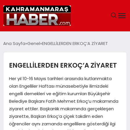
ANASAYFA
Ana Sayfa
Genel
ENGELLİLERDEN ERKOÇ’A ZİYARET
SIYASET
ENGELLİLERDEN ERKOÇ’A ZİYARET
EĞITIM
Her yıl 10-16 Mayıs tarihleri arasında kutlanmakta
EKONOMI
olan Engelliler Haftası münasebetiyle ilimizdeki
engelli dernekleri ve eğitim kurumları Büyükşehir
SAĞLIK
Belediye Başkanı Fatih Mehmet Erkoç’u makamında
ziyaret ettiler. Başkanlık makamında gerçekleşen
GENEL
ziyarette, Başkan Erkoç’a çiçek takdim eden
öğrenciler aynı zamanda engellilere gösterdiği ilgi
SPOR