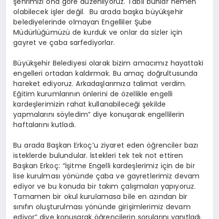
şehrimizi ona göre düzenliyoruz. Tabii bunlar hemen
olabilecek işler değil. Bu arada başka büyükşehir
belediyelerinde olmayan Engelliler Şube
Müdürlüğümüzü de kurduk ve onlar da sizler için
gayret ve çaba sarfediyorlar.
Büyükşehir Belediyesi olarak bizim amacımız hayattaki
engelleri ortadan kaldırmak. Bu amaç doğrultusunda
hareket ediyoruz. Arkadaşlarımıza talimat verdim.
Eğitim kurumlarının önlerini de özellikle engelli
kardeşlerimizin rahat kullanabileceği şekilde
yapmalarını söyledim” diye konuşarak engellilerin
haftalarını kutladı.
Bu arada Başkan Erkoç’u ziyaret eden öğrenciler bazı
isteklerde bulundular. İstekleri tek tek not ettiren
Başkan Erkoç: “İşitme Engelli kardeşlerimiz için de bir
lise kurulması yönünde çaba ve gayretlerimiz devam
ediyor ve bu konuda bir takım çalışmaları yapıyoruz.
Tamamen bir okul kurulamasa bile en azından bir
sınıfın oluşturulması yönünde girişimlerimiz devam
ediyor” diye konuşarak öğrencilerin sorularını yanıtladı.