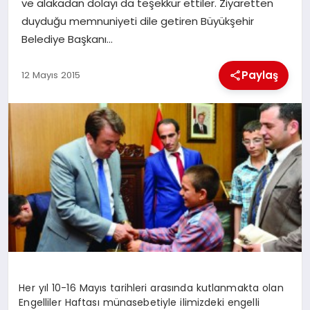
ve alakadan dolayı da teşekkür ettiler. Ziyaretten
duyduğu memnuniyeti dile getiren Büyükşehir
İLÇE HABERLERI
Belediye Başkanı…
DÜNYA
Paylaş
12 Mayıs 2015
İLETIŞIM
YAZARLAR
KÜNYE
Her yıl 10-16 Mayıs tarihleri arasında kutlanmakta olan
Engelliler Haftası münasebetiyle ilimizdeki engelli