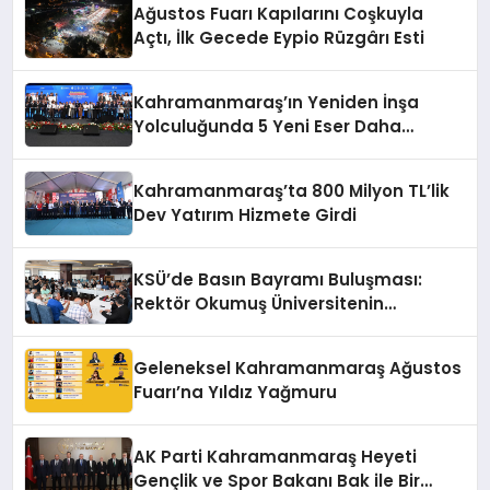
Ağustos Fuarı Kapılarını Coşkuyla
Açtı, İlk Gecede Eypio Rüzgârı Esti
Kahramanmaraş’ın Yeniden İnşa
Yolculuğunda 5 Yeni Eser Daha
Hizmete Açıldı
Kahramanmaraş’ta 800 Milyon TL’lik
Dev Yatırım Hizmete Girdi
KSÜ’de Basın Bayramı Buluşması:
Rektör Okumuş Üniversitenin
Hedeflerini Anlattı
Geleneksel Kahramanmaraş Ağustos
Fuarı’na Yıldız Yağmuru
AK Parti Kahramanmaraş Heyeti
Gençlik ve Spor Bakanı Bak ile Bir