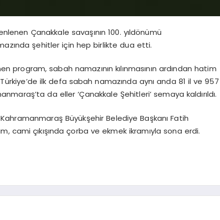
üzenlenen Çanakkale savaşının 100. yıldönümü
nda şehitler için hep birlikte dua etti.
n program, sabah namazının kılınmasının ardından hatim
ün Türkiye’de ilk defa sabah namazında aynı anda 81 il ve 957
nmaraş’ta da eller ‘Çanakkale Şehitleri’ semaya kaldırıldı.
Kahramanmaraş Büyükşehir Belediye Başkanı Fatih
m, cami çıkışında çorba ve ekmek ikramıyla sona erdi.