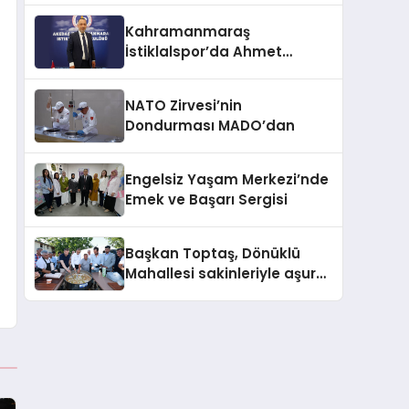
Kahramanmaraş
İstiklalspor’da Ahmet
Gülpak Dönemi Başladı
NATO Zirvesi’nin
Dondurması MADO’dan
Engelsiz Yaşam Merkezi’nde
Emek ve Başarı Sergisi
Başkan Toptaş, Dönüklü
Mahallesi sakinleriyle aşure
sofrasında buluştu