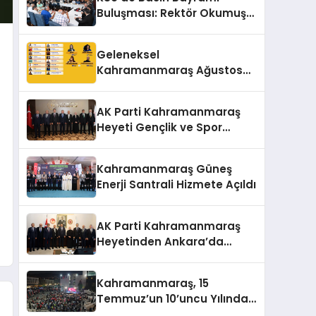
Buluşması: Rektör Okumuş
Üniversitenin Hedeflerini
Anlattı
Geleneksel
Kahramanmaraş Ağustos
Fuarı’na Yıldız Yağmuru
AK Parti Kahramanmaraş
Heyeti Gençlik ve Spor
Bakanı Bak ile Bir Araya
Geldi
Kahramanmaraş Güneş
Enerji Santrali Hizmete Açıldı
AK Parti Kahramanmaraş
Heyetinden Ankara’da
Önemli Temaslar
Kahramanmaraş, 15
Temmuz’un 10’uncu Yılında
Yine Tek Yürek