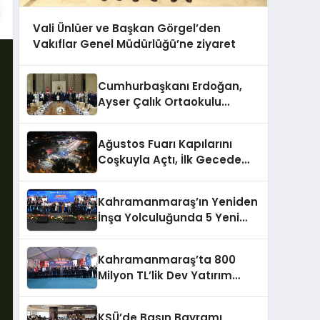
Vali Ünlüer ve Başkan Görgel’den
Vakıflar Genel Müdürlüğü’ne ziyaret
Cumhurbaşkanı Erdoğan,
Ayser Çalık Ortaokulu
Şehitlerinin Aileleriyle Bir
Araya Geldi
Ağustos Fuarı Kapılarını
Coşkuyla Açtı, İlk Gecede
Eypio Rüzgârı Esti
Kahramanmaraş’ın Yeniden
İnşa Yolculuğunda 5 Yeni
Eser Daha Hizmete Açıldı
Kahramanmaraş’ta 800
Milyon TL’lik Dev Yatırım
Hizmete Girdi
KSÜ’de Basın Bayramı