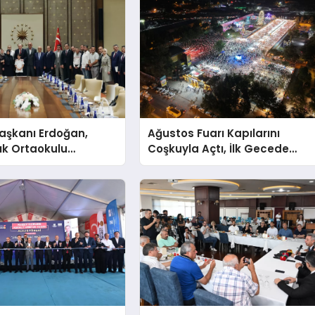
şkanı Erdoğan,
Ağustos Fuarı Kapılarını
ık Ortaokulu
Coşkuyla Açtı, İlk Gecede
n Aileleriyle Bir
Eypio Rüzgârı Esti
ldi