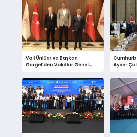
Vali Ünlüer ve Başkan
Cumhurba
Görgel’den Vakıflar Genel
Ayser Çal
Müdürlüğü’ne ziyaret
Şehitlerini
Araya Ge