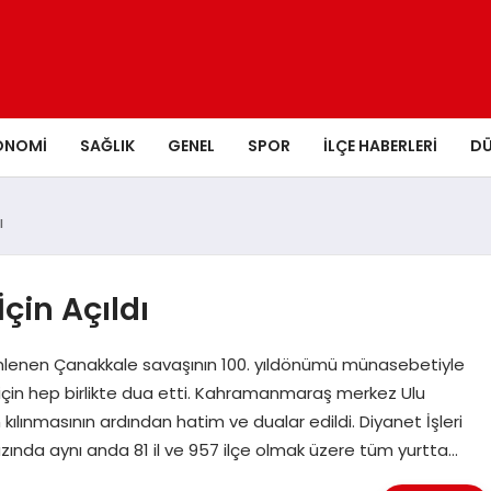
ONOMI
SAĞLIK
GENEL
SPOR
İLÇE HABERLERI
D
ı
İçin Açıldı
üzenlenen Çanakkale savaşının 100. yıldönümü münasebetiyle
çin hep birlikte dua etti. Kahramanmaraş merkez Ulu
ınmasının ardından hatim ve dualar edildi. Diyanet İşleri
zında aynı anda 81 il ve 957 ilçe olmak üzere tüm yurtta…