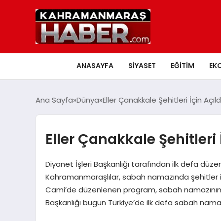
ANASAYFA
SIYASET
EĞITIM
EK
Ana Sayfa
Dünya
Eller Çanakkale Şehitleri İçin Açıld
Eller Çanakkale Şehitleri 
Diyanet İşleri Başkanlığı tarafından ilk defa d
Kahramanmaraşlılar, sabah namazında şehitler i
Cami’de düzenlenen program, sabah namazının kıl
Başkanlığı bugün Türkiye’de ilk defa sabah nama