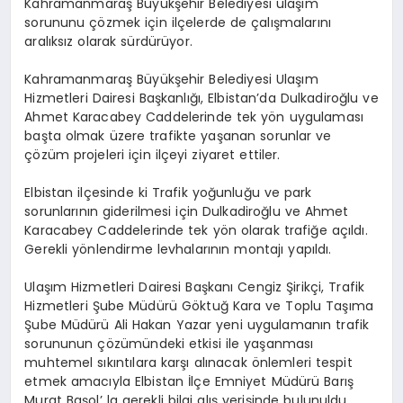
Kahramanmaraş Büyükşehir Belediyesi ulaşım
sorununu çözmek için ilçelerde de çalışmalarını
aralıksız olarak sürdürüyor.
Kahramanmaraş Büyükşehir Belediyesi Ulaşım
Hizmetleri Dairesi Başkanlığı, Elbistan’da Dulkadiroğlu ve
Ahmet Karacabey Caddelerinde tek yön uygulaması
başta olmak üzere trafikte yaşanan sorunlar ve
çözüm projeleri için ilçeyi ziyaret ettiler.
Elbistan ilçesinde ki Trafik yoğunluğu ve park
sorunlarının giderilmesi için Dulkadiroğlu ve Ahmet
Karacabey Caddelerinde tek yön olarak trafiğe açıldı.
Gerekli yönlendirme levhalarının montajı yapıldı.
Ulaşım Hizmetleri Dairesi Başkanı Cengiz Şirikçi, Trafik
Hizmetleri Şube Müdürü Göktuğ Kara ve Toplu Taşıma
Şube Müdürü Ali Hakan Yazar yeni uygulamanın trafik
sorununun çözümündeki etkisi ile yaşanması
muhtemel sıkıntılara karşı alınacak önlemleri tespit
etmek amacıyla Elbistan İlçe Emniyet Müdürü Barış
Murat Başol’ la gerekli bilgi alış verişinde bulunuldu.