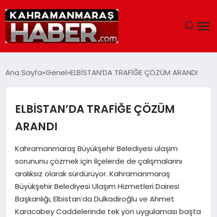
ANASAYFA
Ana Sayfa
Genel
ELBİSTAN’DA TRAFİĞE ÇÖZÜM ARANDI
SIYASET
ELBİSTAN’DA TRAFİĞE ÇÖZÜM
EĞITIM
ARANDI
EKONOMI
Kahramanmaraş Büyükşehir Belediyesi ulaşım
sorununu çözmek için ilçelerde de çalışmalarını
SAĞLIK
aralıksız olarak sürdürüyor. Kahramanmaraş
Büyükşehir Belediyesi Ulaşım Hizmetleri Dairesi
GENEL
Başkanlığı, Elbistan’da Dulkadiroğlu ve Ahmet
Karacabey Caddelerinde tek yön uygulaması başta
SPOR