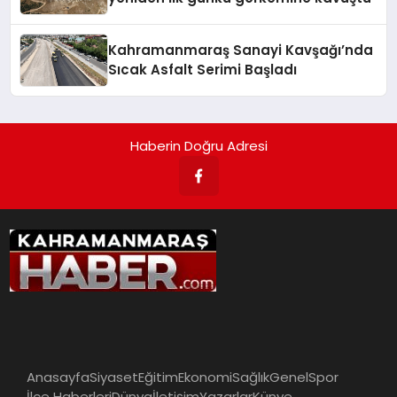
Kahramanmaraş Sanayi Kavşağı’nda
Sıcak Asfalt Serimi Başladı
Haberin Doğru Adresi
Anasayfa
Siyaset
Eğitim
Ekonomi
Sağlık
Genel
Spor
İlçe Haberleri
Dünya
İletişim
Yazarlar
Künye