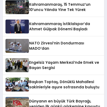
Kahramanmaraş, 15 Temmuz’un
10’uncu Yılında Yine Tek Yürek
Kahramanmaraş İstiklalspor’da
Ahmet Gülpak Dönemi Başladı
NATO Zirvesi’nin Dondurması
MADO’dan
Engelsiz Yaşam Merkezi’nde Emek ve
Başarı Sergisi
Başkan Toptaş, Dönüklü Mahallesi
sakinleriyle aşure sofrasında buluştu
Dünyanın en büyük Türk Bayrağı,
yeniden ilk günkü görkemine kavuştu