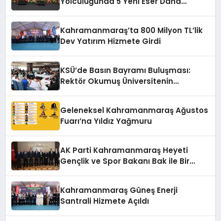
Yolculuğunda 5 Yeni Eser Daha
Hizmete Açıldı
Kahramanmaraş’ta 800 Milyon TL’lik
Dev Yatırım Hizmete Girdi
KSÜ’de Basın Bayramı Buluşması:
Rektör Okumuş Üniversitenin
Hedeflerini Anlattı
Geleneksel Kahramanmaraş Ağustos
Fuarı’na Yıldız Yağmuru
AK Parti Kahramanmaraş Heyeti
Gençlik ve Spor Bakanı Bak ile Bir
Araya Geldi
Kahramanmaraş Güneş Enerji
Santrali Hizmete Açıldı