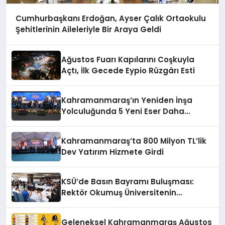
Cumhurbaşkanı Erdoğan, Ayser Çalık Ortaokulu
Şehitlerinin Aileleriyle Bir Araya Geldi
Ağustos Fuarı Kapılarını Coşkuyla
Açtı, İlk Gecede Eypio Rüzgârı Esti
Kahramanmaraş’ın Yeniden İnşa
Yolculuğunda 5 Yeni Eser Daha
Hizmete Açıldı
Kahramanmaraş’ta 800 Milyon TL’lik
Dev Yatırım Hizmete Girdi
KSÜ’de Basın Bayramı Buluşması:
Rektör Okumuş Üniversitenin
Hedeflerini Anlattı
Geleneksel Kahramanmaraş Ağustos