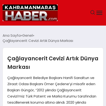
ANASAYFA
Ana Sayfa
Genel
Çağlayancerit Cevizi Artık Dünya Markası
SIYASET
EĞITIM
Çağlayancerit Cevizi Artık Dünya
Markası
EKONOMI
Çağlayancerit Belediye Başkanı Hanifi Sarıaltun ve
SAĞLIK
Ziraat Odası Başkanı Ömer Çedene’yi misafir eden
Başkan Güngör, “2012 yılında Çağlayancerit
GENEL
Cevizi’miz Türk Patent ve Marka Kurumu tarafından
tescillenerek koruma altına alındı. 2020 yılında
SPOR