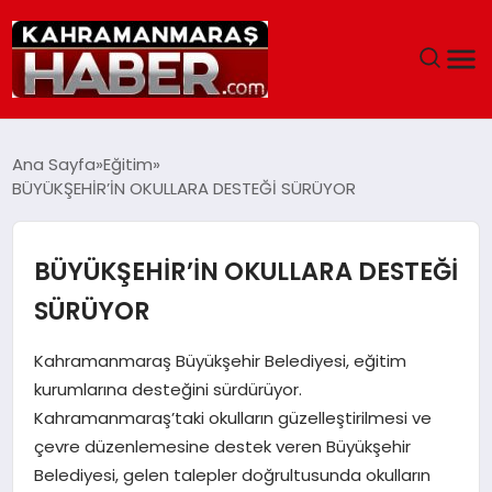
ANASAYFA
Ana Sayfa
Eğitim
BÜYÜKŞEHİR’İN OKULLARA DESTEĞİ SÜRÜYOR
SIYASET
EĞITIM
BÜYÜKŞEHİR’İN OKULLARA DESTEĞİ
SÜRÜYOR
EKONOMI
Kahramanmaraş Büyükşehir Belediyesi, eğitim
SAĞLIK
kurumlarına desteğini sürdürüyor.
Kahramanmaraş’taki okulların güzelleştirilmesi ve
GENEL
çevre düzenlemesine destek veren Büyükşehir
Belediyesi, gelen talepler doğrultusunda okulların
SPOR