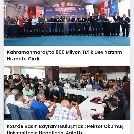
Kahramanmaraş’ta 800 Milyon TL’lik Dev Yatırım
Hizmete Girdi
KSÜ’de Basın Bayramı Buluşması: Rektör Okumuş
Üniversitenin Hedeflerini Anlattı