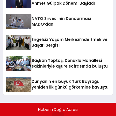
Ahmet Gülpak Dönemi Başladı
NATO Zirvesi’nin Dondurması
MADO’dan
Engelsiz Yaşam Merkezi’nde Emek ve
Başarı Sergisi
Başkan Toptaş, Dönüklü Mahallesi
sakinleriyle aşure sofrasında buluştu
Dünyanın en büyük Türk Bayrağı,
yeniden ilk günkü görkemine kavuştu
Haberin Doğru Adresi