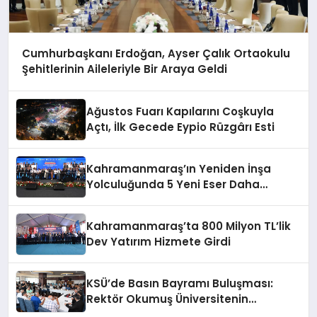
Cumhurbaşkanı Erdoğan, Ayser Çalık Ortaokulu
Şehitlerinin Aileleriyle Bir Araya Geldi
Ağustos Fuarı Kapılarını Coşkuyla
Açtı, İlk Gecede Eypio Rüzgârı Esti
Kahramanmaraş’ın Yeniden İnşa
Yolculuğunda 5 Yeni Eser Daha
Hizmete Açıldı
Kahramanmaraş’ta 800 Milyon TL’lik
Dev Yatırım Hizmete Girdi
KSÜ’de Basın Bayramı Buluşması:
Rektör Okumuş Üniversitenin
Hedeflerini Anlattı