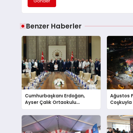
Gönder
Benzer Haberler
Cumhurbaşkanı Erdoğan,
Ağustos F
Ayser Çalık Ortaokulu
Coşkuyla 
Şehitlerinin Aileleriyle Bir
Eypio Rüzg
Araya Geldi