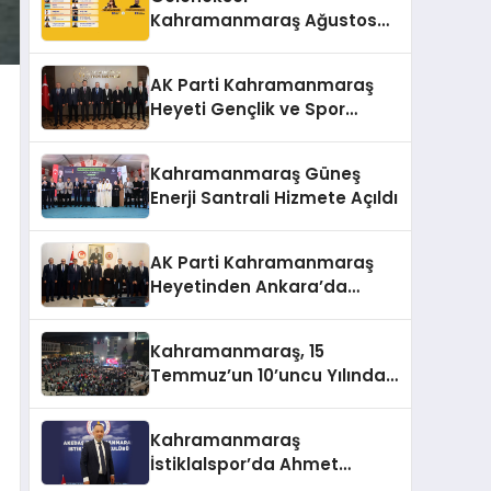
Kahramanmaraş Ağustos
Fuarı’na Yıldız Yağmuru
AK Parti Kahramanmaraş
Heyeti Gençlik ve Spor
Bakanı Bak ile Bir Araya
Geldi
Kahramanmaraş Güneş
Enerji Santrali Hizmete Açıldı
AK Parti Kahramanmaraş
Heyetinden Ankara’da
Önemli Temaslar
Kahramanmaraş, 15
Temmuz’un 10’uncu Yılında
Yine Tek Yürek
Kahramanmaraş
İstiklalspor’da Ahmet
Gülpak Dönemi Başladı