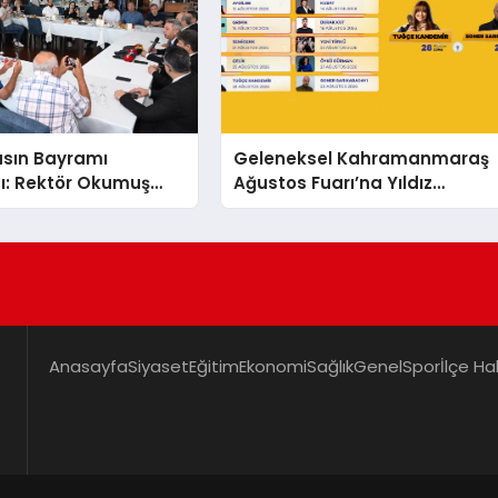
asın Bayramı
Geleneksel Kahramanmaraş
ı: Rektör Okumuş
Ağustos Fuarı’na Yıldız
enin Hedeflerini
Yağmuru
Anasayfa
Siyaset
Eğitim
Ekonomi
Sağlık
Genel
Spor
İlçe Ha