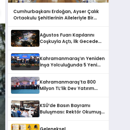
Cumhurbaşkanı Erdoğan, Ayser Çalık
Ortaokulu Şehitlerinin Aileleriyle Bir
Araya Geldi
Ağustos Fuarı Kapılarını
Coşkuyla Açtı, İlk Gecede
Eypio Rüzgârı Esti
Kahramanmaraş’ın Yeniden
İnşa Yolculuğunda 5 Yeni
Eser Daha Hizmete Açıldı
Kahramanmaraş’ta 800
Milyon TL’lik Dev Yatırım
Hizmete Girdi
KSÜ’de Basın Bayramı
Buluşması: Rektör Okumuş
Üniversitenin Hedeflerini
Anlattı
Geleneksel