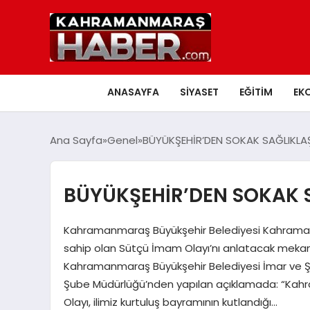
ANASAYFA
SIYASET
EĞITIM
EK
Ana Sayfa
Genel
BÜYÜKŞEHİR’DEN SOKAK SAĞLIKLA
BÜYÜKŞEHİR’DEN SOKAK 
Kahramanmaraş Büyükşehir Belediyesi Kahramanm
sahip olan Sütçü İmam Olayı’nı anlatacak mekanlar
Kahramanmaraş Büyükşehir Belediyesi İmar ve Şehi
Şube Müdürlüğü’nden yapılan açıklamada: “Kahr
Olayı, ilimiz kurtuluş bayramının kutlandığı…