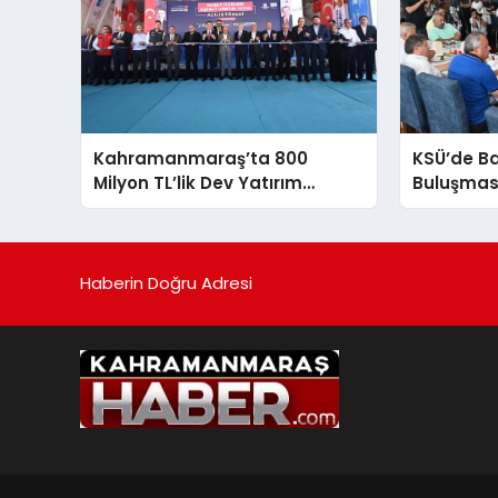
Kahramanmaraş’ta 800
KSÜ’de B
Milyon TL’lik Dev Yatırım
Buluşmas
Hizmete Girdi
Üniversit
Anlattı
Haberin Doğru Adresi