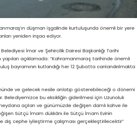
nmaraş’ın düşman işgalinde kurtuluşunda önemli bir yere
nları yeniden inşaa ediyor.
elediyesi İmar ve Şehircilik Dairesi Başkanlığı Tarihi
n yapılan açıklamada: “Kahramanmaraş tarihinde önemli
rtuluş bayramının kutlandığı her 12 Şubatta canlandırılmakta
öz önünde ve gelecek nesile anlatıp gösterebileceği o dönemi
 Belediyemizce bu eksikliğin giderilmesi için Uzunoluk
eydana açılan ve günümüzde değişen damlı kahve ile
ğişen Sütçü İmam dükkânı ile Sütçü İmam Evinin
 dış cephe iyileştirme çalışması gerçekleştirilecektir”