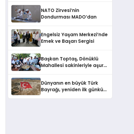
NATO Zirvesi’nin
Dondurması MADO’dan
Engelsiz Yaşam Merkezi’nde
Emek ve Başarı Sergisi
Başkan Toptaş, Dönüklü
Mahallesi sakinleriyle aşure
sofrasında buluştu
Dünyanın en büyük Türk
Bayrağı, yeniden ilk günkü
görkemine kavuştu