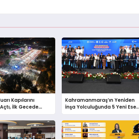
uarı Kapılarını
Kahramanmaraş’ın Yeniden
Açtı, İlk Gecede
İnşa Yolculuğunda 5 Yeni Eser
ârı Esti
Daha Hizmete Açıldı