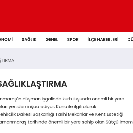
ONOMI
SAĞLIK
GENEL
SPOR
İLÇE HABERLERI
D
ŞTIRMA
SAĞLIKLAŞTIRMA
araş’ın düşman işgalinde kurtuluşunda önemli bir yere
ı yeniden inşaa ediyor. Konu ile ilgili olarak
rcilik Dairesi Başkanlığı Tarihi Mekânlar ve Kent Estetiği
amanmaraş tarihinde önemli bir yere sahip olan Sütçü İmam