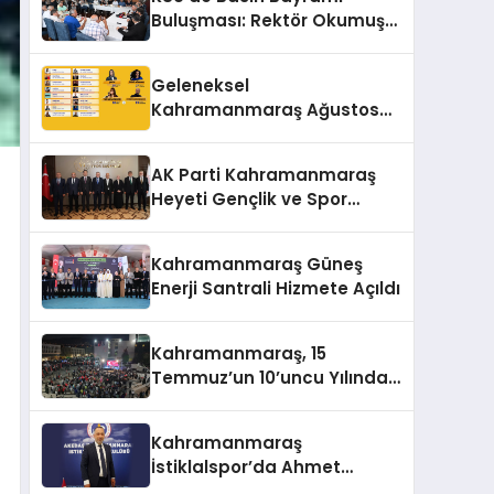
Buluşması: Rektör Okumuş
Üniversitenin Hedeflerini
Anlattı
Geleneksel
Kahramanmaraş Ağustos
Fuarı’na Yıldız Yağmuru
AK Parti Kahramanmaraş
Heyeti Gençlik ve Spor
Bakanı Bak ile Bir Araya
Geldi
Kahramanmaraş Güneş
Enerji Santrali Hizmete Açıldı
Kahramanmaraş, 15
Temmuz’un 10’uncu Yılında
Yine Tek Yürek
Kahramanmaraş
İstiklalspor’da Ahmet
Gülpak Dönemi Başladı