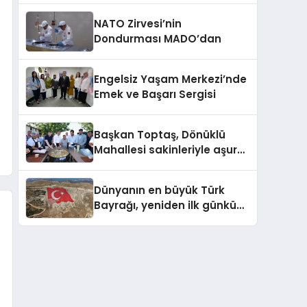
NATO Zirvesi’nin
Dondurması MADO’dan
Engelsiz Yaşam Merkezi’nde
Emek ve Başarı Sergisi
Başkan Toptaş, Dönüklü
Mahallesi sakinleriyle aşure
sofrasında buluştu
Dünyanın en büyük Türk
Bayrağı, yeniden ilk günkü
görkemine kavuştu