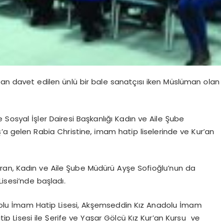
n davet edilen ünlü bir bale sanatçısı iken Müslüman olan
Sosyal İşler Dairesi Başkanlığı Kadın ve Aile Şube
a gelen Rabia Christine, imam hatip liselerinde ve Kur’an
kıran, Kadın ve Aile Şube Müdürü Ayşe Sofioğlu’nun da
Lisesi’nde başladı.
olu İmam Hatip Lisesi, Akşemseddin Kız Anadolu İmam
p Lisesi ile Şerife ve Yaşar Gölcü Kız Kur’an Kursu ve