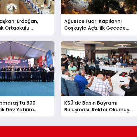
şkanı Erdoğan,
Ağustos Fuarı Kapılarını
ık Ortaokulu
Coşkuyla Açtı, İlk Gecede
n Aileleriyle Bir
Eypio Rüzgârı Esti
ldi
nmaraş’ta 800
KSÜ’de Basın Bayramı
lik Dev Yatırım
Buluşması: Rektör Okumuş
irdi
Üniversitenin Hedeflerini
Anlattı