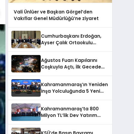
Vali Ünlüer ve Başkan Görgel’den
Vakıflar Genel Müdürlüğü’ne ziyaret
Cumhurbaşkanı Erdoğan,
Ayser Çalık Ortaokulu
Şehitlerinin Aileleriyle Bir
Araya Geldi
Ağustos Fuarı Kapılarını
Coşkuyla Açtı, İlk Gecede
Eypio Rüzgârı Esti
Kahramanmaraş’ın Yeniden
İnşa Yolculuğunda 5 Yeni
Eser Daha Hizmete Açıldı
Kahramanmaraş’ta 800
Milyon TL’lik Dev Yatırım
Hizmete Girdi
KSÜ’de Basın Bayramı