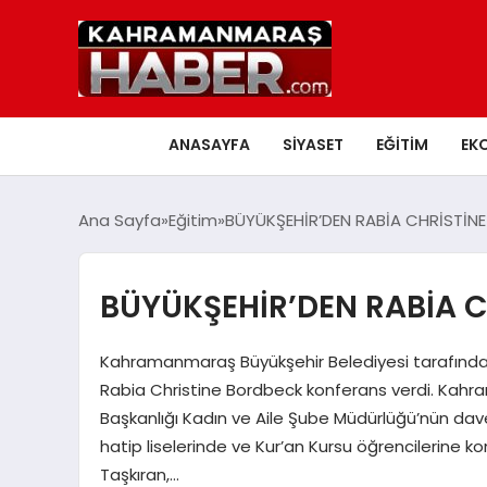
ANASAYFA
SIYASET
EĞITIM
EK
Ana Sayfa
Eğitim
BÜYÜKŞEHİR’DEN RABİA CHRİSTİN
BÜYÜKŞEHİR’DEN RABİA C
Kahramanmaraş Büyükşehir Belediyesi tarafından
Rabia Christine Bordbeck konferans verdi. Kahra
Başkanlığı Kadın ve Aile Şube Müdürlüğü’nün da
hatip liselerinde ve Kur’an Kursu öğrencilerine ko
Taşkıran,…