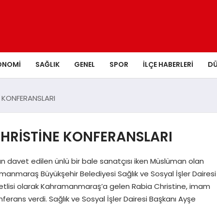
ONOMI
SAĞLIK
GENEL
SPOR
İLÇE HABERLERI
D
E KONFERANSLARI
HRİSTİNE KONFERANSLARI
 davet edilen ünlü bir bale sanatçısı iken Müslüman olan
manmaraş Büyükşehir Belediyesi Sağlık ve Sosyal İşler Dairesi
vetlisi olarak Kahramanmaraş’a gelen Rabia Christine, imam
nferans verdi. Sağlık ve Sosyal İşler Dairesi Başkanı Ayşe