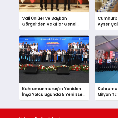
Vali Ünlüer ve Başkan
Cumhurba
Görgel’den Vakıflar Genel
Ayser Çal
Müdürlüğü’ne ziyaret
Şehitlerini
Araya Ge
Kahramanmaraş’ın Yeniden
Kahrama
İnşa Yolculuğunda 5 Yeni Eser
Milyon TL’
Daha Hizmete Açıldı
Hizmete G