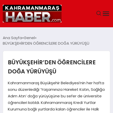
ANASAYFA
Ana Sayfa
Genel
BÜYÜKŞEHİR’DEN ÖĞRENCİLERE DOĞA YÜRÜYÜŞÜ
SIYASET
EĞITIM
BÜYÜKŞEHİR’DEN ÖĞRENCİLERE
DOĞA YÜRÜYÜŞÜ
EKONOMI
Kahramanmaraş Büyükşehir Belediyesi’nin her hafta
SAĞLIK
sonu düzenlediği ‘Yaşamınıza Hareket Katın, Sağlığa
Adım Atın’ doğa yürüyüşüne bu sefer de üniversite
GENEL
öğrencileri katıldı. Kahramanmaraş Kredi Yurtlar
Kurumuna bağlı yurtlarda kalan öğrenciler ile Halk
SPOR