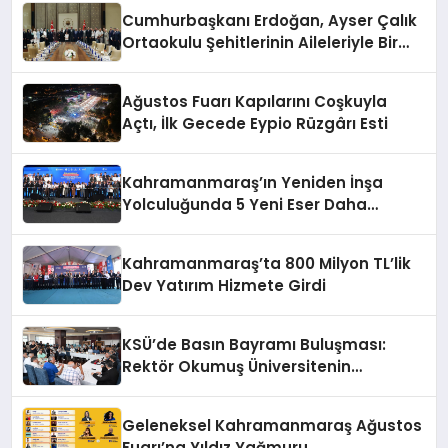
Cumhurbaşkanı Erdoğan, Ayser Çalık
Ortaokulu Şehitlerinin Aileleriyle Bir
Araya Geldi
Ağustos Fuarı Kapılarını Coşkuyla
Açtı, İlk Gecede Eypio Rüzgârı Esti
Kahramanmaraş’ın Yeniden İnşa
Yolculuğunda 5 Yeni Eser Daha
Hizmete Açıldı
Kahramanmaraş’ta 800 Milyon TL’lik
Dev Yatırım Hizmete Girdi
KSÜ’de Basın Bayramı Buluşması:
Rektör Okumuş Üniversitenin
Hedeflerini Anlattı
Geleneksel Kahramanmaraş Ağustos
Fuarı’na Yıldız Yağmuru