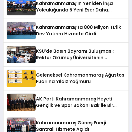
Kahramanmaraş’ın Yeniden İnşa
Yolculuğunda 5 Yeni Eser Daha
Hizmete Açıldı
Kahramanmaraş’ta 800 Milyon TL’lik
Dev Yatırım Hizmete Girdi
KSÜ’de Basın Bayramı Buluşması:
Rektör Okumuş Üniversitenin
Hedeflerini Anlattı
Geleneksel Kahramanmaraş Ağustos
Fuarı’na Yıldız Yağmuru
AK Parti Kahramanmaraş Heyeti
Gençlik ve Spor Bakanı Bak ile Bir
Araya Geldi
Kahramanmaraş Güneş Enerji
Santrali Hizmete Açıldı