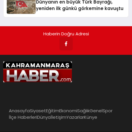
Dünyanın en büyük Türk Bayrağı,
yeniden ilk günkü görkemine kavuştu
Haberin Doğru Adresi
Anasayfa
Siyaset
Eğitim
Ekonomi
Sağlık
Genel
Spor
İlçe Haberleri
Dünya
İletişim
Yazarlar
Künye