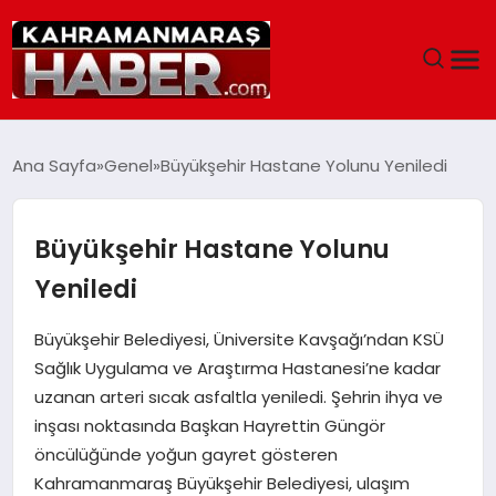
ANASAYFA
Ana Sayfa
Genel
Büyükşehir Hastane Yolunu Yeniledi
SIYASET
Büyükşehir Hastane Yolunu
EĞITIM
Yeniledi
EKONOMI
Büyükşehir Belediyesi, Üniversite Kavşağı’ndan KSÜ
Sağlık Uygulama ve Araştırma Hastanesi’ne kadar
SAĞLIK
uzanan arteri sıcak asfaltla yeniledi. Şehrin ihya ve
inşası noktasında Başkan Hayrettin Güngör
GENEL
öncülüğünde yoğun gayret gösteren
Kahramanmaraş Büyükşehir Belediyesi, ulaşım
SPOR