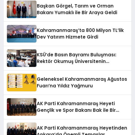
Başkan Görgel, Tarım ve Orman
Bakanı Yumaklı ile Bir Araya Geldi
Kahramanmaraş’ta 800 Milyon TL’lik
Dev Yatırım Hizmete Girdi
KSÜ’de Basın Bayramı Buluşması:
Rektör Okumuş Üniversitenin
Hedeflerini Anlattı
Geleneksel Kahramanmaraş Ağustos
Fuarı’na Yıldız Yağmuru
AK Parti Kahramanmaraş Heyeti
Gençlik ve Spor Bakanı Bak ile Bir
Araya Geldi
AK Parti Kahramanmaraş Heyetinden
Ankara’da Önemli Temaslar