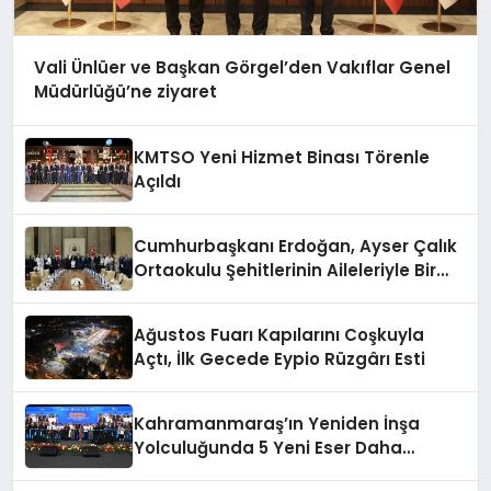
Vali Ünlüer ve Başkan Görgel’den Vakıflar Genel
Müdürlüğü’ne ziyaret
KMTSO Yeni Hizmet Binası Törenle
Açıldı
Cumhurbaşkanı Erdoğan, Ayser Çalık
Ortaokulu Şehitlerinin Aileleriyle Bir
Araya Geldi
Ağustos Fuarı Kapılarını Coşkuyla
Açtı, İlk Gecede Eypio Rüzgârı Esti
Kahramanmaraş’ın Yeniden İnşa
Yolculuğunda 5 Yeni Eser Daha
Hizmete Açıldı