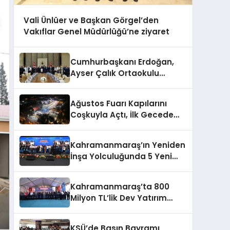
Vali Ünlüer ve Başkan Görgel’den
Vakıflar Genel Müdürlüğü’ne ziyaret
Cumhurbaşkanı Erdoğan,
Ayser Çalık Ortaokulu
Şehitlerinin Aileleriyle Bir
Araya Geldi
Ağustos Fuarı Kapılarını
Coşkuyla Açtı, İlk Gecede
Eypio Rüzgârı Esti
Kahramanmaraş’ın Yeniden
İnşa Yolculuğunda 5 Yeni
Eser Daha Hizmete Açıldı
Kahramanmaraş’ta 800
Milyon TL’lik Dev Yatırım
Hizmete Girdi
KSÜ’de Basın Bayramı