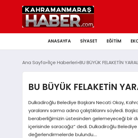
ANASAYFA
SIYASET
EĞITIM
EK
Ana Sayfa
İlçe Haberleri
BU BÜYÜK FELAKETİN YARAL
BU BÜYÜK FELAKETİN YAR
Dulkadiroğlu Belediye Başkanı Necati Okay, Ka
yaralarını sarma adına çalıştıklarını söyledi. Başk
beraberliğimizin üstesinden gelemeyeceği bir duru
içerisinde saracağız” dedi. Dulkadiroğlu Belediye
değerlendirmelerde bulundu….