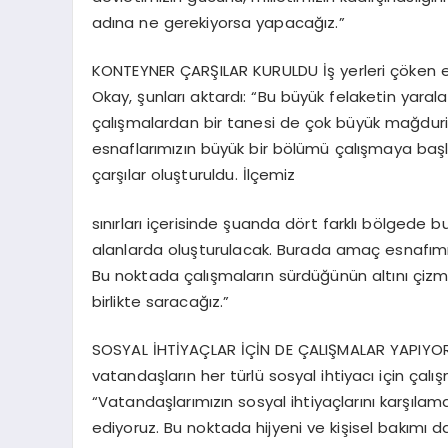
adına ne gerekiyorsa yapacağız.”
KONTEYNER ÇARŞILAR KURULDU İş yerleri çöken es
Okay, şunları aktardı: “Bu büyük felaketin yaral
çalışmalardan bir tanesi de çok büyük mağduri
esnaflarımızın büyük bir bölümü çalışmaya başla
çarşılar oluşturuldu. İlçemiz
sınırları içerisinde şuanda dört farklı bölgede 
alanlarda oluşturulacak. Burada amaç esnafımız
Bu noktada çalışmaların sürdüğünün altını çizme
birlikte saracağız.”
SOSYAL İHTİYAÇLAR İÇİN DE ÇALIŞMALAR YAPIYOR
vatandaşların her türlü sosyal ihtiyacı için çalışm
“Vatandaşlarımızın sosyal ihtiyaçlarını karşıl
ediyoruz. Bu noktada hijyeni ve kişisel bakımı 