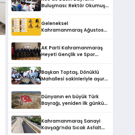
Buluşması: Rektör Okumuş
Üniversitenin Hedeflerini
Anlattı
Geleneksel
Kahramanmaraş Ağustos
Fuarı’na Yıldız Yağmuru
AK Parti Kahramanmaraş
Heyeti Gençlik ve Spor
Bakanı Bak ile Bir Araya
Geldi
Başkan Toptaş, Dönüklü
Mahallesi sakinleriyle aşure
sofrasında buluştu
Dünyanın en büyük Türk
Bayrağı, yeniden ilk günkü
görkemine kavuştu
Kahramanmaraş Sanayi
Kavşağı’nda Sıcak Asfalt
Serimi Başladı