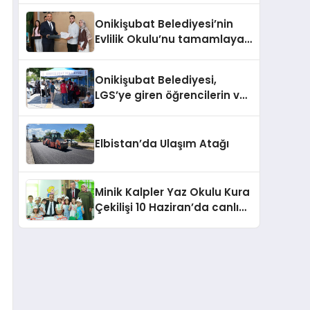
Onikişubat Belediyesi’nin
Evlilik Okulu’nu tamamlayan
ilk 50 çift sertifikalarını aldı
Onikişubat Belediyesi,
LGS’ye giren öğrencilerin ve
ailelerinin sınav heyecanına
ortak oldu
Elbistan’da Ulaşım Atağı
Minik Kalpler Yaz Okulu Kura
Çekilişi 10 Haziran’da canlı
yayınla gerçekleştirilecek