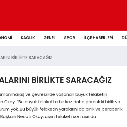
ONOMI
SAĞLIK
GENEL
SPOR
İLÇE HABERLERI
D
ARINI BİRLİKTE SARACAĞIZ
ALARINI BİRLİKTE SARACAĞIZ
hramanmaraş ve çevresinde yaşanan büyük felaketin
an Okay, “Bu büyük felakette bir kez daha gördük ki birlik ve
m yok. Bu büyük felaketin yaralarını da birlik ve beraberlik
 Başkanı Necati Okay, asrın felaketi sonrasında