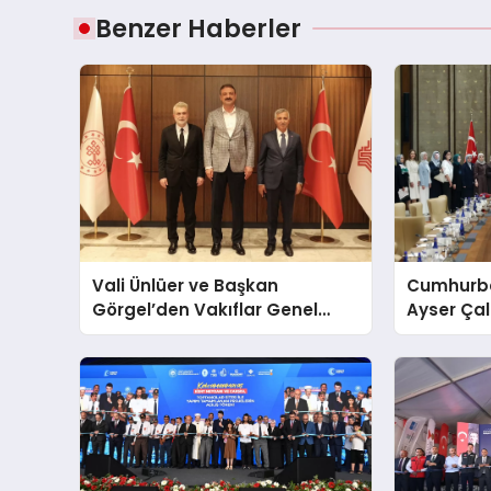
Benzer Haberler
Vali Ünlüer ve Başkan
Cumhurba
Görgel’den Vakıflar Genel
Ayser Çal
Müdürlüğü’ne ziyaret
Şehitlerini
Araya Ge