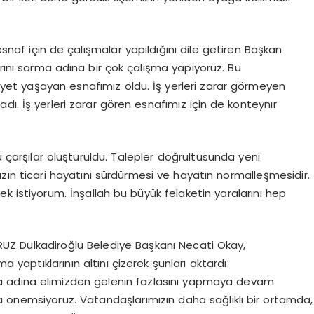
naf için de çalışmalar yapıldığını dile getiren Başkan
arını sarma adına bir çok çalışma yapıyoruz. Bu
yet yaşayan esnafımız oldu. İş yerleri zarar görmeyen
dı. İş yerleri zarar gören esnafımız için de konteynır
bu çarşılar oluşturuldu. Talepler doğrultusunda yeni
ın ticari hayatını sürdürmesi ve hayatın normalleşmesidir.
k istiyorum. İnşallah bu büyük felaketin yaralarını hep
UZ Dulkadiroğlu Belediye Başkanı Necati Okay,
a yaptıklarının altını çizerek şunları aktardı:
ama adına elimizden gelenin fazlasını yapmaya devam
da önemsiyoruz. Vatandaşlarımızın daha sağlıklı bir ortamda,