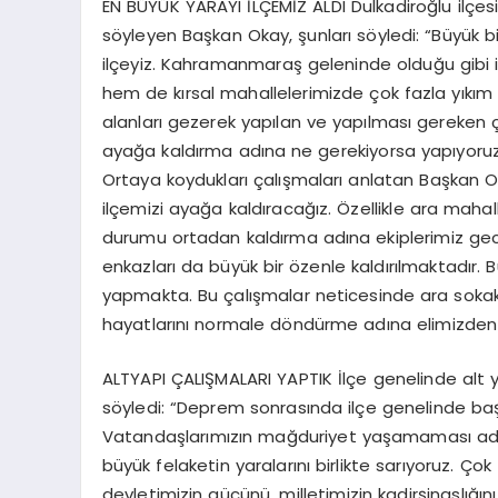
EN BÜYÜK YARAYI İLÇEMİZ ALDI Dulkadiroğlu ilçes
söyleyen Başkan Okay, şunları söyledi: “Büyük b
ilçeyiz. Kahramanmaraş geleninde olduğu gibi 
hem de kırsal mahallelerimizde çok fazla yıkım 
alanları gezerek yapılan ve yapılması gereken çal
ayağa kaldırma adına ne gerekiyorsa yapıyor
Ortaya koydukları çalışmaları anlatan Başkan Okay
ilçemizi ayağa kaldıracağız. Özellikle ara maha
durumu ortadan kaldırma adına ekiplerimiz gec
enkazları da büyük bir özenle kaldırılmaktadır.
yapmakta. Bu çalışmalar neticesinde ara sokakl
hayatlarını normale döndürme adına elimizden
ALTYAPI ÇALIŞMALARI YAPTIK İlçe genelinde alt y
söyledi: “Deprem sonrasında ilçe genelinde baş
Vatandaşlarımızın mağduriyet yaşamaması adın
büyük felaketin yaralarını birlikte sarıyoruz. Ç
devletimizin gücünü, milletimizin kadirşinaslığı