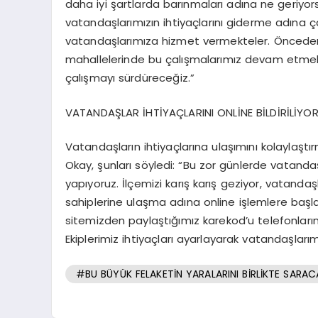
daha iyi şartlarda barınmaları adına ne geriyor
vatandaşlarımızın ihtiyaçlarını giderme adına 
vatandaşlarımıza hizmet vermekteler. Önceden 
mahallelerinde bu çalışmalarımız devam etmekt
çalışmayı sürdüreceğiz.”
VATANDAŞLAR İHTİYAÇLARINI ONLİNE BİLDİRİLİYO
Vatandaşların ihtiyaçlarına ulaşımını kolaylaşt
Okay, şunları söyledi: “Bu zor günlerde vatanda
yapıyoruz. İlçemizi karış karış geziyor, vatandaş
sahiplerine ulaşma adına online işlemlere baş
sitemizden paylaştığımız karekod’u telefonların
Ekiplerimiz ihtiyaçları ayarlayarak vatandaşlarım
#BU BÜYÜK FELAKETİN YARALARINI BİRLİKTE SARAC