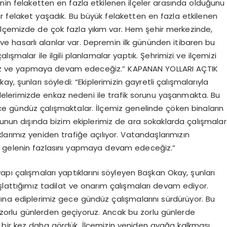
inin felaketten en fazla etkilenen ilçeler arasında olduğunu
ir felaket yaşadık. Bu büyük felaketten en fazla etkilenen
ilçemizde de çok fazla yıkım var. Hem şehir merkezinde,
ve hasarlı alanlar var. Depremin ilk gününden itibaren bu
ışmalar ile ilgili planlamalar yaptık. Şehrimizi ve ilçemizi
uz ve yapmaya devam edeceğiz.” KAPANAN YOLLARI AÇTIK
, şunları söyledi: “Ekiplerimizin gayretli çalışmalarıyla
llelerimizde enkaz nedeni ile trafik sorunu yaşanmakta. Bu
e gündüz çalışmaktalar. İlçemiz genelinde çöken binaların
 Bunun dışında bizim ekiplerimiz de ara sokaklarda çalışmalar
arımız yeniden trafiğe açılıyor. Vatandaşlarımızın
 gelenin fazlasını yapmaya devam edeceğiz.”
apı çalışmaları yaptıklarını söyleyen Başkan Okay, şunları
lattığımız tadilat ve onarım çalışmaları devam ediyor.
a ediplerimiz gece gündüz çalışmalarını sürdürüyor. Bu
ok zorlu günlerden geçiyoruz. Ancak bu zorlu günlerde
nı bir kez daha gördük. İlçemizin yeniden ayağa kalkması