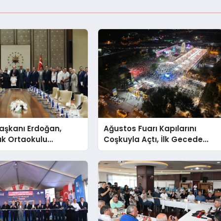
şkanı Erdoğan,
Ağustos Fuarı Kapılarını
ık Ortaokulu
Coşkuyla Açtı, İlk Gecede
n Aileleriyle Bir
Eypio Rüzgârı Esti
ldi