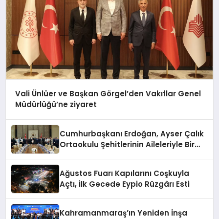
Vali Ünlüer ve Başkan Görgel’den Vakıflar Genel
Müdürlüğü’ne ziyaret
Cumhurbaşkanı Erdoğan, Ayser Çalık
Ortaokulu Şehitlerinin Aileleriyle Bir
Araya Geldi
Ağustos Fuarı Kapılarını Coşkuyla
Açtı, İlk Gecede Eypio Rüzgârı Esti
Kahramanmaraş’ın Yeniden İnşa