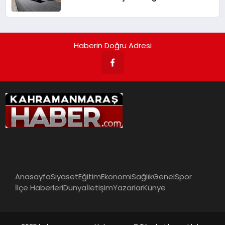
Haberin Doğru Adresi
Anasayfa
Siyaset
Eğitim
Ekonomi
Sağlık
Genel
Spor
İlçe Haberleri
Dünya
İletişim
Yazarlar
Künye