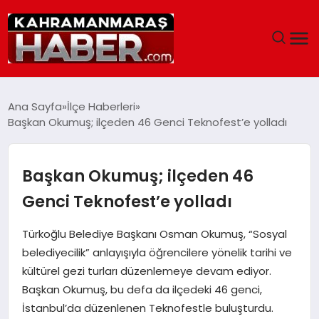
ANASAYFA
Ana Sayfa
İlçe Haberleri
Başkan Okumuş; ilçeden 46 Genci Teknofest’e yolladı
SIYASET
EĞITIM
Başkan Okumuş; ilçeden 46
Genci Teknofest’e yolladı
EKONOMI
Türkoğlu Belediye Başkanı Osman Okumuş, “Sosyal
SAĞLIK
belediyecilik” anlayışıyla öğrencilere yönelik tarihi ve
kültürel gezi turları düzenlemeye devam ediyor.
GENEL
Başkan Okumuş, bu defa da ilçedeki 46 genci,
İstanbul’da düzenlenen Teknofestle buluşturdu.
SPOR