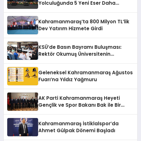
Yolculuğunda 5 Yeni Eser Daha
Hizmete Açıldı
Kahramanmaraş’ta 800 Milyon TL’lik
Dev Yatırım Hizmete Girdi
KSÜ’de Basın Bayramı Buluşması:
Rektör Okumuş Üniversitenin
Hedeflerini Anlattı
Geleneksel Kahramanmaraş Ağustos
Fuarı’na Yıldız Yağmuru
AK Parti Kahramanmaraş Heyeti
Gençlik ve Spor Bakanı Bak ile Bir
Araya Geldi
Kahramanmaraş İstiklalspor’da
Ahmet Gülpak Dönemi Başladı