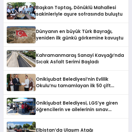
Başkan Toptaş, Dönüklü Mahallesi
sakinleriyle aşure sofrasında buluştu
Dünyanın en büyük Türk Bayrağı,
yeniden ilk günkü görkemine kavuştu
Kahramanmaraş Sanayi Kavşağı’nda
Sıcak Asfalt Serimi Başladı
Onikişubat Belediyesi’nin Evlilik
Okulu’nu tamamlayan ilk 50 çift
sertifikalarını aldı
Onikişubat Belediyesi, LGS’ye giren
öğrencilerin ve ailelerinin sınav
heyecanına ortak oldu
Elbistan’da Ulaşım Atağı