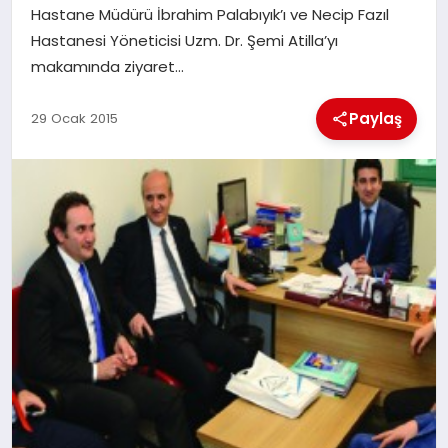
Hastane Müdürü İbrahim Palabıyık’ı ve Necip Fazıl
Hastanesi Yöneticisi Uzm. Dr. Şemi Atilla’yı
İLÇE HABERLERI
makamında ziyaret…
DÜNYA
Paylaş
29 Ocak 2015
İLETIŞIM
YAZARLAR
KÜNYE