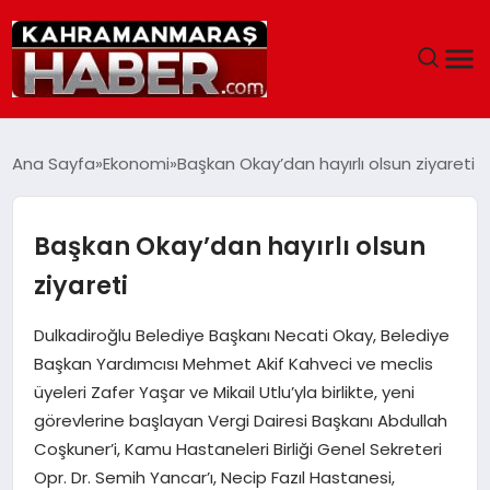
ANASAYFA
Ana Sayfa
Ekonomi
Başkan Okay’dan hayırlı olsun ziyareti
SIYASET
Başkan Okay’dan hayırlı olsun
EĞITIM
ziyareti
EKONOMI
Dulkadiroğlu Belediye Başkanı Necati Okay, Belediye
Başkan Yardımcısı Mehmet Akif Kahveci ve meclis
SAĞLIK
üyeleri Zafer Yaşar ve Mikail Utlu’yla birlikte, yeni
görevlerine başlayan Vergi Dairesi Başkanı Abdullah
GENEL
Coşkuner’i, Kamu Hastaneleri Birliği Genel Sekreteri
Opr. Dr. Semih Yancar’ı, Necip Fazıl Hastanesi,
SPOR