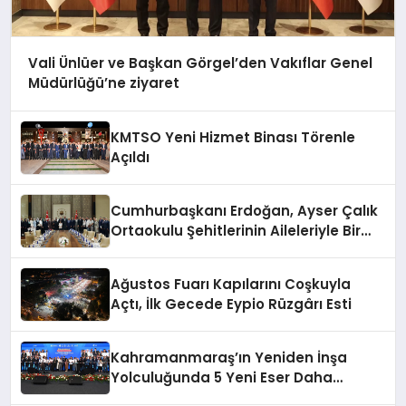
Vali Ünlüer ve Başkan Görgel’den Vakıflar Genel
Müdürlüğü’ne ziyaret
KMTSO Yeni Hizmet Binası Törenle
Açıldı
Cumhurbaşkanı Erdoğan, Ayser Çalık
Ortaokulu Şehitlerinin Aileleriyle Bir
Araya Geldi
Ağustos Fuarı Kapılarını Coşkuyla
Açtı, İlk Gecede Eypio Rüzgârı Esti
Kahramanmaraş’ın Yeniden İnşa
Yolculuğunda 5 Yeni Eser Daha
Hizmete Açıldı