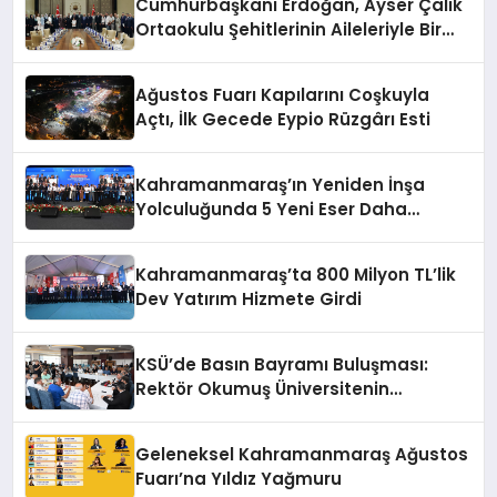
Cumhurbaşkanı Erdoğan, Ayser Çalık
Ortaokulu Şehitlerinin Aileleriyle Bir
Araya Geldi
Ağustos Fuarı Kapılarını Coşkuyla
Açtı, İlk Gecede Eypio Rüzgârı Esti
Kahramanmaraş’ın Yeniden İnşa
Yolculuğunda 5 Yeni Eser Daha
Hizmete Açıldı
Kahramanmaraş’ta 800 Milyon TL’lik
Dev Yatırım Hizmete Girdi
KSÜ’de Basın Bayramı Buluşması:
Rektör Okumuş Üniversitenin
Hedeflerini Anlattı
Geleneksel Kahramanmaraş Ağustos
Fuarı’na Yıldız Yağmuru