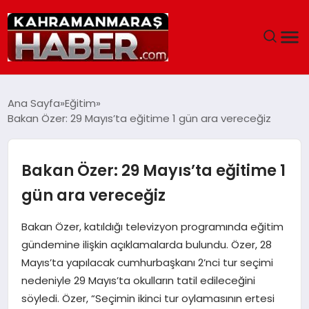
ANASAYFA
Ana Sayfa
Eğitim
Bakan Özer: 29 Mayıs’ta eğitime 1 gün ara vereceğiz
SIYASET
EĞITIM
Bakan Özer: 29 Mayıs’ta eğitime 1
gün ara vereceğiz
EKONOMI
Bakan Özer, katıldığı televizyon programında eğitim
SAĞLIK
gündemine ilişkin açıklamalarda bulundu. Özer, 28
Mayıs’ta yapılacak cumhurbaşkanı 2’nci tur seçimi
GENEL
nedeniyle 29 Mayıs’ta okulların tatil edileceğini
söyledi. Özer, “Seçimin ikinci tur oylamasının ertesi
SPOR