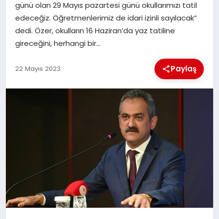
günü olan 29 Mayıs pazartesi günü okullarımızı tatil
edeceğiz. Öğretmenlerimiz de idari izinli sayılacak”
İLÇE HABERLERI
dedi. Özer, okulların 16 Haziran’da yaz tatiline
gireceğini, herhangi bir…
DÜNYA
Paylaş
22 Mayıs 2023
İLETIŞIM
YAZARLAR
KÜNYE