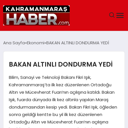
ANASAYFA
Ana Sayfa
Ekonomi
BAKAN ALTINLI DONDURMA YEDİ
SIYASET
BAKAN ALTINLI DONDURMA YEDİ
EĞITIM
Bilim, Sanayi ve Teknoloji Bakanı Fikri Işık,
EKONOMI
Kahramanmaraş’ta ilk kez düzenlenen Ortadoğu
Altın ve Mücevherat Fuarı’nın açılışına katıldı. Bakan
SAĞLIK
Işık, fuarda dünyada ilk kez altınla yapılan Maraş
dondurmasından kesip yedi. Bakan Fikri Işık, öğleden
GENEL
sonra geldiği kentte bu yıl ilk kez düzenlenen
Ortadoğu Altın ve Mücevherat Fuarı’nın açılışına
SPOR