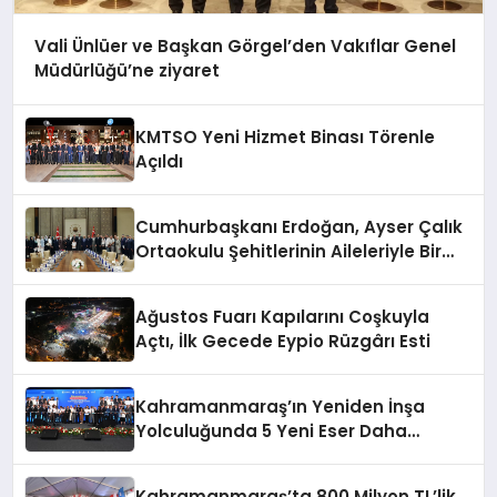
Vali Ünlüer ve Başkan Görgel’den Vakıflar Genel
Müdürlüğü’ne ziyaret
KMTSO Yeni Hizmet Binası Törenle
Açıldı
Cumhurbaşkanı Erdoğan, Ayser Çalık
Ortaokulu Şehitlerinin Aileleriyle Bir
Araya Geldi
Ağustos Fuarı Kapılarını Coşkuyla
Açtı, İlk Gecede Eypio Rüzgârı Esti
Kahramanmaraş’ın Yeniden İnşa
Yolculuğunda 5 Yeni Eser Daha
Hizmete Açıldı
Kahramanmaraş’ta 800 Milyon TL’lik