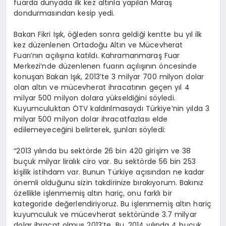
fuarda dünyada ilk kez altınla yapılan Maraş
dondurmasından kesip yedi.
Bakan Fikri Işık, öğleden sonra geldiği kentte bu yıl ilk
kez düzenlenen Ortadoğu Altın ve Mücevherat
Fuarı’nın açılışına katıldı. Kahramanmaraş Fuar
Merkezi’nde düzenlenen fuarın açılışının öncesinde
konuşan Bakan Işık, 2013’te 3 milyar 700 milyon dolar
olan altın ve mücevherat ihracatının geçen yıl 4
milyar 500 milyon dolara yükseldiğini söyledi.
Kuyumculuktan ÖTV kaldırılmasaydı Türkiye’nin yılda 3
milyar 500 milyon dolar ihracatfazlası elde
edilemeyeceğini belirterek, şunları söyledi:
“2013 yılında bu sektörde 26 bin 420 girişim ve 38
buçuk milyar liralık ciro var. Bu sektörde 56 bin 253
kişilik istihdam var. Bunun Türkiye açısından ne kadar
önemli olduğunu sizin takdirinize bırakıyorum. Bakınız
özellikle işlenmemiş altın hariç, onu farklı bir
kategoride değerlendiriyoruz. Bu işlenmemiş altın hariç
kuyumculuk ve mücevherat sektöründe 3.7 milyar
dolar ihracat olmuş 2013’te. Bu, 2014 yılında 4 buçuk