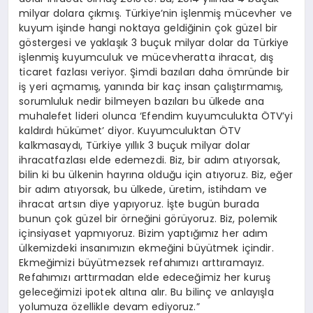
milyar dolara çıkmış. Türkiye’nin işlenmiş mücevher ve
kuyum işinde hangi noktaya geldiğinin çok güzel bir
göstergesi ve yaklaşık 3 buçuk milyar dolar da Türkiye
işlenmiş kuyumculuk ve mücevheratta ihracat, dış
ticaret fazlası veriyor. Şimdi bazıları daha ömründe bir
iş yeri açmamış, yanında bir kaç insan çalıştırmamış,
sorumluluk nedir bilmeyen bazıları bu ülkede ana
muhalefet lideri olunca ‘Efendim kuyumculukta ÖTV’yi
kaldırdı hükümet’ diyor. Kuyumculuktan ÖTV
kalkmasaydı, Türkiye yıllık 3 buçuk milyar dolar
ihracatfazlası elde edemezdi. Biz, bir adım atıyorsak,
bilin ki bu ülkenin hayrına olduğu için atıyoruz. Biz, eğer
bir adım atıyorsak, bu ülkede, üretim, istihdam ve
ihracat artsın diye yapıyoruz. İşte bugün burada
bunun çok güzel bir örneğini görüyoruz. Biz, polemik
içinsiyaset yapmıyoruz. Bizim yaptığımız her adım
ülkemizdeki insanımızın ekmeğini büyütmek içindir.
Ekmeğimizi büyütmezsek refahımızı arttıramayız.
Refahımızı arttırmadan elde edeceğimiz her kuruş
geleceğimizi ipotek altına alır. Bu bilinç ve anlayışla
yolumuza özellikle devam ediyoruz.”