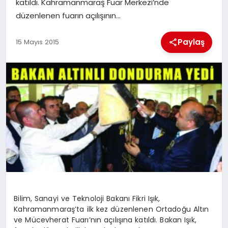
katıldı. Kahramanmaraş Fuar Merkezi’nde
düzenlenen fuarın açılışının…
İLÇE HABERLERI
Paylaş
15 Mayıs 2015
DÜNYA
İLETIŞIM
YAZARLAR
KÜNYE
Bilim, Sanayi ve Teknoloji Bakanı Fikri Işık,
Kahramanmaraş’ta ilk kez düzenlenen Ortadoğu Altın
ve Mücevherat Fuarı’nın açılışına katıldı. Bakan Işık,