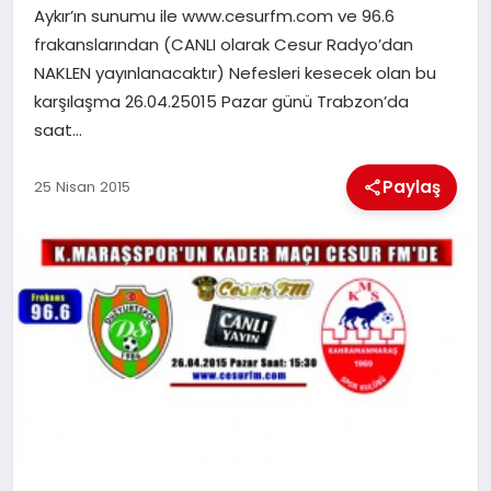
Aykır’ın sunumu ile www.cesurfm.com ve 96.6
frakanslarından (CANLI olarak Cesur Radyo’dan
İLÇE HABERLERI
NAKLEN yayınlanacaktır) Nefesleri kesecek olan bu
karşılaşma 26.04.25015 Pazar günü Trabzon’da
DÜNYA
saat…
İLETIŞIM
Paylaş
25 Nisan 2015
YAZARLAR
KÜNYE