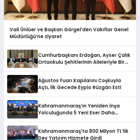
Vali Ünlüer ve Başkan Görgel’den Vakıflar Genel
Müdürlüğü’ne ziyaret
Cumhurbaşkanı Erdoğan, Ayser Çalık
Ortaokulu Şehitlerinin Aileleriyle Bir
Araya Geldi
Ağustos Fuarı Kapılarını Coşkuyla
Açtı, İlk Gecede Eypio Rüzgârı Esti
Kahramanmaraş’ın Yeniden İnşa
Yolculuğunda 5 Yeni Eser Daha
Hizmete Açıldı
Kahramanmaraş’ta 800 Milyon TL’lik
Dev Yatırım Hizmete Girdi