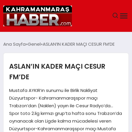
ANASAYFA
Ana Sayfa
Genel
ASLAN’IN KADER MAÇI CESUR FM’DE
SIYASET
ASLAN’IN KADER MAÇI CESUR
EĞITIM
FM’DE
EKONOMI
Mustafa AYKIR’ın sunumu ile Birlik Nakliyat
Düzyurtspor- Kahramanmaraşspor maçı
SAĞLIK
Trabzon’dan (Naklen) yayın ile Cesur Radyo’da…
Spor toto 2.lig kırmızı grup’ta hafta sonu Trabzon’da
GENEL
oynanacak olan Ligde kalma mücadelesi veren
Düzyurtspor-Kahramanmaraşspor maçı Mustafa
SPOR