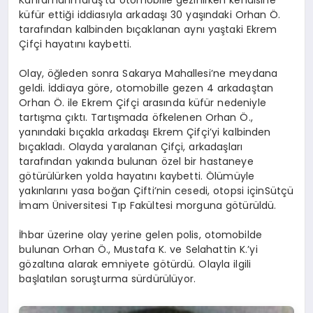
Kahramanmaraş’ta otomobille gezinirken kendisine
küfür ettiği iddiasıyla arkadaşı 30 yaşındaki Orhan Ö.
tarafından kalbinden bıçaklanan aynı yaştaki Ekrem
Çifçi hayatını kaybetti.
Olay, öğleden sonra Sakarya Mahallesi’ne meydana
geldi. İddiaya göre, otomobille gezen 4 arkadaştan
Orhan Ö. ile Ekrem Çifçi arasında küfür nedeniyle
tartışma çıktı. Tartışmada öfkelenen Orhan Ö.,
yanındaki bıçakla arkadaşı Ekrem Çifçi’yi kalbinden
bıçakladı. Olayda yaralanan Çifçi, arkadaşları
tarafından yakında bulunan özel bir hastaneye
götürülürken yolda hayatını kaybetti. Ölümüyle
yakınlarını yasa boğan Çifti’nin cesedi, otopsi içinSütçü
İmam Üniversitesi Tıp Fakültesi morguna götürüldü.
İhbar üzerine olay yerine gelen polis, otomobilde
bulunan Orhan Ö., Mustafa K. ve Selahattin K.’yi
gözaltına alarak emniyete götürdü. Olayla ilgili
başlatılan soruşturma sürdürülüyor.