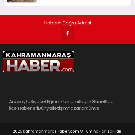
Haberin Doğru Adresi
Anasayfa
Siyaset
Eğitim
Ekonomi
Sağlık
Genel
Spor
İlçe Haberleri
Dünya
İletişim
Yazarlar
Künye
2025 kahramanmarasHaber.com © Tüm hakları saklıdır.