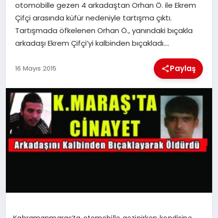
otomobille gezen 4 arkadaştan Orhan Ö. ile Ekrem
Çifçi arasında küfür nedeniyle tartışma çıktı.
İLÇE HABERLERI
Tartışmada öfkelenen Orhan Ö., yanındaki bıçakla
arkadaşı Ekrem Çifçi’yi kalbinden bıçakladı….
DÜNYA
Paylaş
16 Mayıs 2015
İLETIŞIM
YAZARLAR
KÜNYE