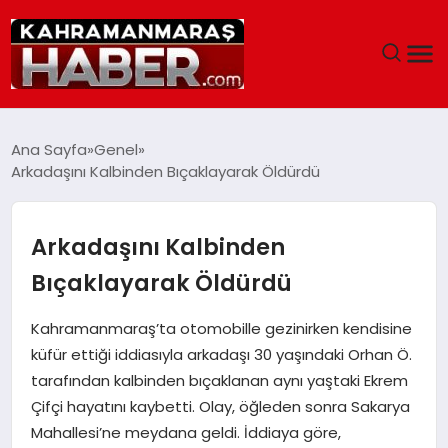
ANASAYFA
Ana Sayfa
Genel
Arkadaşını Kalbinden Bıçaklayarak Öldürdü
SIYASET
EĞITIM
Arkadaşını Kalbinden
Bıçaklayarak Öldürdü
EKONOMI
Kahramanmaraş’ta otomobille gezinirken kendisine
SAĞLIK
küfür ettiği iddiasıyla arkadaşı 30 yaşındaki Orhan Ö.
tarafından kalbinden bıçaklanan aynı yaştaki Ekrem
GENEL
Çifçi hayatını kaybetti. Olay, öğleden sonra Sakarya
Mahallesi’ne meydana geldi. İddiaya göre,
SPOR