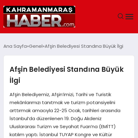
ANASAYFA
Ana Sayfa
Genel
Afşin Belediyesi Standına Büyük İlgi
SIYASET
Afşin Belediyesi Standına Büyük
EĞITIM
İlgi
EKONOMI
Afşin Belediyemiz, Afşin’imizi, Tarihi ve Turistik
mekânlarımızı tanıtmak ve turizm potansiyelini
SAĞLIK
arttırmak amacıyla 22-25 Ocak, tarihleri arasında
İstanbul’da düzenlenen 19. Doğu Akdeniz
GENEL
Uluslararası Turizm ve Seyahat Fuarı’na (EMİTT)
katılım yaptı. İstanbul TUYAP Kongre ve Kültür
SPOR