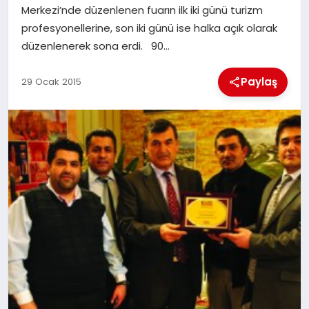
Merkezi’nde düzenlenen fuarın ilk iki günü turizm
profesyonellerine, son iki günü ise halka açık olarak
İLÇE HABERLERI
düzenlenerek sona erdi. 90…
DÜNYA
Paylaş
29 Ocak 2015
İLETIŞIM
YAZARLAR
KÜNYE