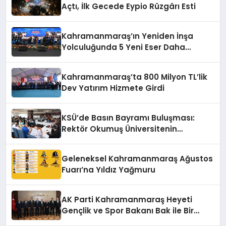
Açtı, İlk Gecede Eypio Rüzgârı Esti
Kahramanmaraş’ın Yeniden İnşa
Yolculuğunda 5 Yeni Eser Daha
Hizmete Açıldı
Kahramanmaraş’ta 800 Milyon TL’lik
Dev Yatırım Hizmete Girdi
KSÜ’de Basın Bayramı Buluşması:
Rektör Okumuş Üniversitenin
Hedeflerini Anlattı
Geleneksel Kahramanmaraş Ağustos
Fuarı’na Yıldız Yağmuru
AK Parti Kahramanmaraş Heyeti
Gençlik ve Spor Bakanı Bak ile Bir
Araya Geldi