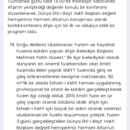
Cumartesi günü Saat 14.00’de İnterexpo Salonunda
Afşin’in yetiştirdiği değerler konulu bir konferans
düzenlenerek, Dünya Ehl-i Beyt Vakfı Başkanı değerli
hemşerimiz Fermani Altun’un konuşmacı olarak
katıldı.Konferans Afşin için bir ilk ve oldukça etkili bir
program oldu.
Doğu Akdeniz Uluslararası Turizm ve Seyahat
Fuarına katılım yapan Afşin Belediye Başkanı
Mehmet Fatih Güven;” Bir ilçe belediyesi olarak
dünyanın en önemli fuarlarından olan Emitt
fuarında ilkleri yaptık. EMITT fuarında giriş ve
çıkış istikametlerinin kesişme noktasında, 90
m²’lik bir alada Eshab-ı Kehf teması uygulanmış,
profesyonel bir stant ile katılım gerçekleştirerek
fuarın ilgi odağı olduk. 2015 Emitt fuarı en iyi
çıkış yapan standı ödülünü aldık. Afşin için,
Eshab-ı Kehf için büyük bir adım atarak sesimizi
uluslararası bir fuarla duyurmaya çalıştık. Fuarın
3.günü gerçekleştirilen Dünya Ehl-i Beyt Vakfı
Başkanı değerli hemşerimiz Fermani Altun’un