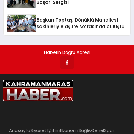
Başarı Sergisi
Başkan Toptaş, Dönüklü Mahallesi
sakinleriyle aşure sofrasında buluştu
Haberin Doğru Adresi
Anasayfa
Siyaset
Eğitim
Ekonomi
Sağlık
Genel
Spor