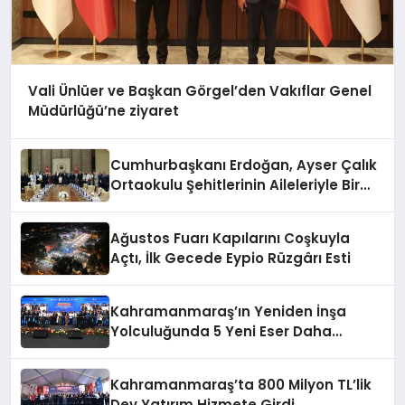
Vali Ünlüer ve Başkan Görgel’den Vakıflar Genel
Müdürlüğü’ne ziyaret
Cumhurbaşkanı Erdoğan, Ayser Çalık
Ortaokulu Şehitlerinin Aileleriyle Bir
Araya Geldi
Ağustos Fuarı Kapılarını Coşkuyla
Açtı, İlk Gecede Eypio Rüzgârı Esti
Kahramanmaraş’ın Yeniden İnşa
Yolculuğunda 5 Yeni Eser Daha
Hizmete Açıldı
Kahramanmaraş’ta 800 Milyon TL’lik
Dev Yatırım Hizmete Girdi