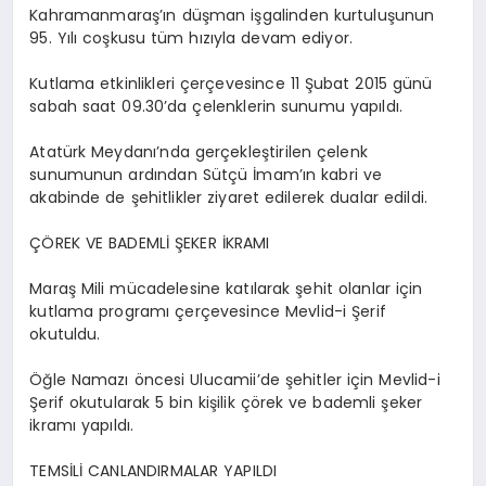
Kahramanmaraş’ın düşman işgalinden kurtuluşunun
95. Yılı coşkusu tüm hızıyla devam ediyor.
Kutlama etkinlikleri çerçevesince 11 Şubat 2015 günü
sabah saat 09.30’da çelenklerin sunumu yapıldı.
Atatürk Meydanı’nda gerçekleştirilen çelenk
sunumunun ardından Sütçü İmam’ın kabri ve
akabinde de şehitlikler ziyaret edilerek dualar edildi.
ÇÖREK VE BADEMLİ ŞEKER İKRAMI
Maraş Mili mücadelesine katılarak şehit olanlar için
kutlama programı çerçevesince Mevlid-i Şerif
okutuldu.
Öğle Namazı öncesi Ulucamii’de şehitler için Mevlid-i
Şerif okutularak 5 bin kişilik çörek ve bademli şeker
ikramı yapıldı.
TEMSİLİ CANLANDIRMALAR YAPILDI