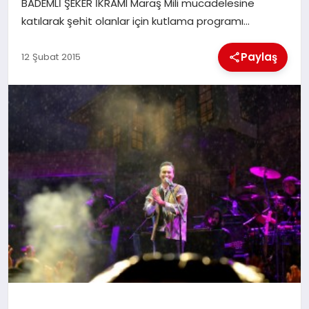
BADEMLİ ŞEKER İKRAMI Maraş Mili mücadelesine
katılarak şehit olanlar için kutlama programı…
İLÇE HABERLERI
Paylaş
12 Şubat 2015
DÜNYA
İLETIŞIM
YAZARLAR
KÜNYE