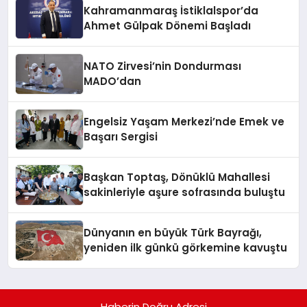
Kahramanmaraş İstiklalspor’da
Ahmet Gülpak Dönemi Başladı
NATO Zirvesi’nin Dondurması
MADO’dan
Engelsiz Yaşam Merkezi’nde Emek ve
Başarı Sergisi
Başkan Toptaş, Dönüklü Mahallesi
sakinleriyle aşure sofrasında buluştu
Dünyanın en büyük Türk Bayrağı,
yeniden ilk günkü görkemine kavuştu
Haberin Doğru Adresi