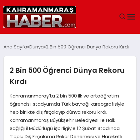
ANASAYFA
Ana Sayfa
Dünya
2 Bin 500 Öğrenci Dünya Rekoru Kırdı
SIYASET
2 Bin 500 Öğrenci Dünya Rekoru
EĞITIM
Kırdı
EKONOMI
Kahramanmaraş’ta 2 bin 500 ilk ve ortaöğretim
öğrencisi, stadyumda Türk bayrağı kareografisiyle
SAĞLIK
hep birlikte diş fırçalayıp dünya rekoru kırdı.
Kahramanmaraş Büyükşehir Belediyesi ile Halk
GENEL
Sağlığı il Müdürlüğü işbirliğiyle 12 Şubat Stadı’nda
‘Toplu Diş Fırçalama Rekor Denemesi ve Hareketli
SPOR