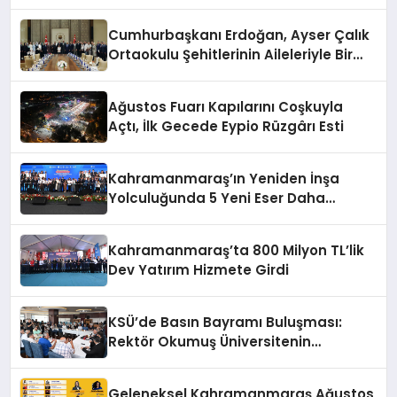
Cumhurbaşkanı Erdoğan, Ayser Çalık
Ortaokulu Şehitlerinin Aileleriyle Bir
Araya Geldi
Ağustos Fuarı Kapılarını Coşkuyla
Açtı, İlk Gecede Eypio Rüzgârı Esti
Kahramanmaraş’ın Yeniden İnşa
Yolculuğunda 5 Yeni Eser Daha
Hizmete Açıldı
Kahramanmaraş’ta 800 Milyon TL’lik
Dev Yatırım Hizmete Girdi
KSÜ’de Basın Bayramı Buluşması:
Rektör Okumuş Üniversitenin
Hedeflerini Anlattı
Geleneksel Kahramanmaraş Ağustos