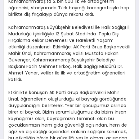
Kahramanmaraş’ta 2 bin 500 ilk ve ortaöğretim
öğrencisi, stadyumda Türk bayrağı kareografisiyle hep
birlikte diş fırçalayıp dünya rekoru kırdı.
Kahramanmaraş Büyükşehir Belediyesi ile Halk Sağlığı il
Müdürlüğü işbirliğiyle 12 Şubat Stadı’nda ‘Toplu Diş
Fırçalama Rekor Denemesi ve Hareketli Yaşam’
etkinliği düzenlendi. Etkinliğe; AK Parti Grup Başkanvekili
Mahir Ünal, Kahramanmaraş Valisi Mustafa Hakan
Güvençer, Kahramanmaraş Büyükşehir Belediye
Başkanı Fatih Mehmet Erkoç, Halk Sağlığı Müdürü Dr.
Ahmet Yener, veliler ile ilk ve ortaöğretim öğrencileri
katıldı.
Etkinlikte konuşan AK Parti Grup Başkanvekili Mahir
Ünal, öğrencilerin oluşturduğu al bayrağı gördüğünde
duygulandığını belirterek, “Her bir çocuğumuz aslında
birer al bayrak. Bizim sorumluluğumuz da bizim insan
kaynağımız olan, bayrağımızın teminatı olan bu
çocuklarımızın hem gıda güvenliği açısından, hem de
ağız ve diş sağlığı açısından onların sağlığını korumak,
bu etkinliğin böyle bir güzelliği vesile olması açısından