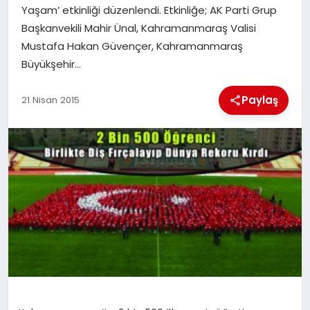
Yaşam’ etkinliği düzenlendi. Etkinliğe; AK Parti Grup
Başkanvekili Mahir Ünal, Kahramanmaraş Valisi
İLÇE HABERLERI
Mustafa Hakan Güvençer, Kahramanmaraş
Büyükşehir…
DÜNYA
Paylaş
21 Nisan 2015
İLETIŞIM
YAZARLAR
KÜNYE