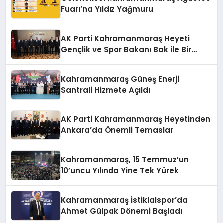
Fuarı’na Yıldız Yağmuru
AK Parti Kahramanmaraş Heyeti
Gençlik ve Spor Bakanı Bak ile Bir
Araya Geldi
Kahramanmaraş Güneş Enerji
Santrali Hizmete Açıldı
AK Parti Kahramanmaraş Heyetinden
Ankara’da Önemli Temaslar
Kahramanmaraş, 15 Temmuz’un
10’uncu Yılında Yine Tek Yürek
Kahramanmaraş İstiklalspor’da
Ahmet Gülpak Dönemi Başladı