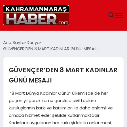
ANASAYFA
Ana Sayfa
Dünya
SIYASET
EĞITIM
GÜVENÇER’DEN 8 MART KADINLAR
EKONOMI
“8 Mart Dünya Kadınlar Günü” ülkemizde de her
SAĞLIK
geçen yıl gerek kamu gerekse sivil toplum
kuruluşlarının katkı ve katılımları ile daha anlamlı ve
GENEL
amaca hizmet eder şekilde kutlanmaktadır.
Kadınlara uygulanan her türlü şiddetin önlenmesi,
SPOR