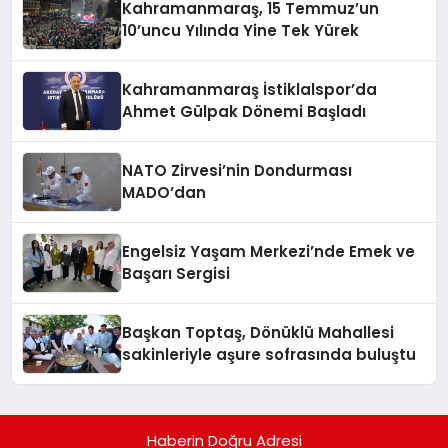
Kahramanmaraş, 15 Temmuz’un
10’uncu Yılında Yine Tek Yürek
Kahramanmaraş İstiklalspor’da
Ahmet Gülpak Dönemi Başladı
NATO Zirvesi’nin Dondurması
MADO’dan
Engelsiz Yaşam Merkezi’nde Emek ve
Başarı Sergisi
Başkan Toptaş, Dönüklü Mahallesi
sakinleriyle aşure sofrasında buluştu
Haberin Doğru Adresi