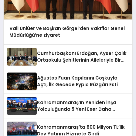
Vali Ünlüer ve Başkan Görgel’den Vakıflar Genel
Müdürlüğü’ne ziyaret
Cumhurbaşkanı Erdoğan, Ayser Çalık
Ortaokulu Şehitlerinin Aileleriyle Bir
Araya Geldi
Ağustos Fuarı Kapılarını Coşkuyla
Açtı, İlk Gecede Eypio Rüzgârı Esti
Kahramanmaraş’ın Yeniden İnşa
Yolculuğunda 5 Yeni Eser Daha
Hizmete Açıldı
Kahramanmaraş’ta 800 Milyon TL’lik
Dev Yatırım Hizmete Girdi